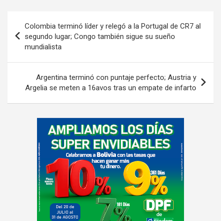
Navegación
Colombia terminó líder y relegó a la Portugal de CR7 al
de
segundo lugar; Congo también sigue su sueño
mundialista
entradas
Argentina terminó con puntaje perfecto; Austria y
Argelia se meten a 16avos tras un empate de infarto
A
d
v
e
r
t
i
s