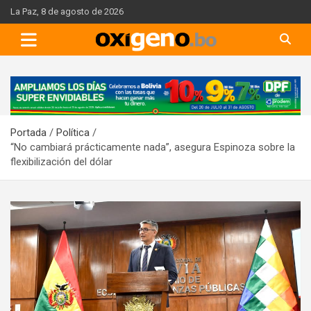
Skip
La Paz, 8 de agosto de 2026
to
content
A
d
v
Portada
Política
e
“No cambiará prácticamente nada”, asegura Espinoza sobre la
r
flexibilización del dólar
t
i
s
e
m
e
n
t