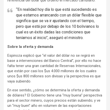
referencial del dólar que ordenó el mercado cambiario.
i
“En realidad hoy día lo que está sucediendo es
s
que estamos arrancando con un dólar flexible que
e
significa que se va ir ajustando con el tiempo,
m
pero que está por debajo de los 10 bolivianos lo
e
cual es un éxito dadas las condiciones que
n
teníamos al inicio”, aseguró el ministro.
t
Sobre la oferta y demanda
:
Espinoza explicó que “el valor del dólar no se regirá en
base a intervenciones del Banco Central”, por ello no hace
falta tener una gran cantidad de Reservas Internacionales,
que están por casi los $us 4.000 millones de los cuales
unos $us 800 millones son divisas y la perspectiva es que
vaya subiendo.
En ese sentido, ¿cómo se determina la oferta y demanda
de dólares? El Gobierno tiene una “muy buena” perspectiva
para el sector minero, cuyos precios están subiendo; y ve
un “muy buen” año en volumen de las exportaciones