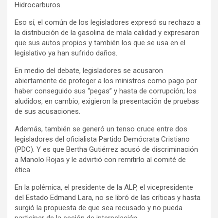
Hidrocarburos.
t
Eso sí, el común de los legisladores expresó su rechazo a
i
la distribución de la gasolina de mala calidad y expresaron
s
que sus autos propios y también los que se usa en el
e
legislativo ya han sufrido daños.
m
En medio del debate, legisladores se acusaron
e
abiertamente de proteger a los ministros como pago por
n
haber conseguido sus “pegas” y hasta de corrupción; los
t
aludidos, en cambio, exigieron la presentación de pruebas
:
de sus acusaciones.
Además, también se generó un tenso cruce entre dos
legisladores del oficialista Partido Demócrata Cristiano
(PDC). Y es que Bertha Gutiérrez acusó de discriminación
a Manolo Rojas y le advirtió con remitirlo al comité de
ética.
En la polémica, el presidente de la ALP, el vicepresidente
del Estado Edmand Lara, no se libró de las críticas y hasta
surgió la propuesta de que sea recusado y no pueda
participar de la sesión de interpelación.