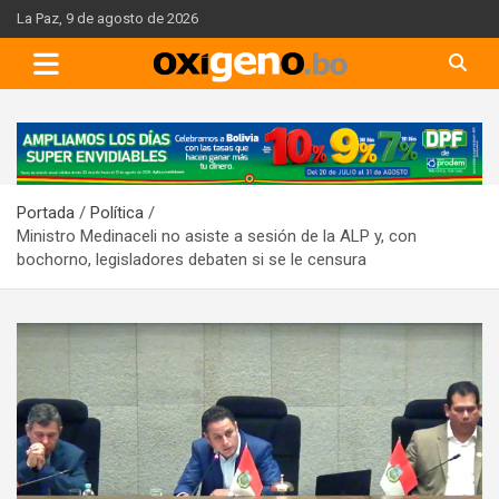
Skip
La Paz, 9 de agosto de 2026
to
content
A
d
v
Portada
Política
e
Ministro Medinaceli no asiste a sesión de la ALP y, con
r
bochorno, legisladores debaten si se le censura
t
i
s
e
m
e
n
t