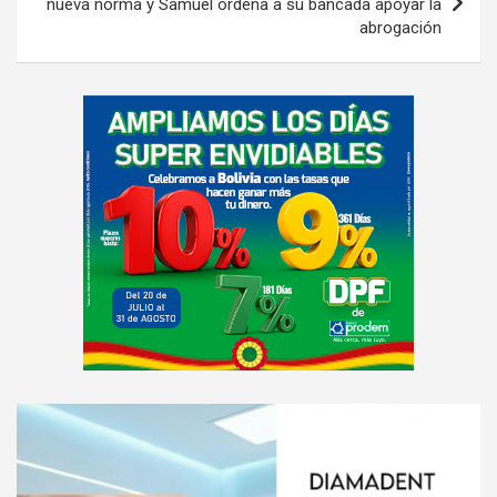
nueva norma y Samuel ordena a su bancada apoyar la
abrogación
A
d
v
e
r
t
i
s
e
m
e
A
n
d
t
v
: