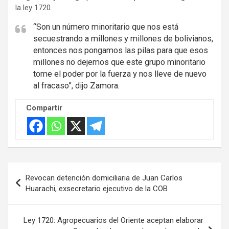
r
la ley 1720.
t
“Son un número minoritario que nos está
i
secuestrando a millones y millones de bolivianos,
s
entonces nos pongamos las pilas para que esos
e
millones no dejemos que este grupo minoritario
m
tome el poder por la fuerza y nos lleve de nuevo
e
al fracaso”, dijo Zamora.
n
Compartir
t
:
Navegación
Revocan detención domiciliaria de Juan Carlos
de
Huarachi, exsecretario ejecutivo de la COB
entradas
Ley 1720: Agropecuarios del Oriente aceptan elaborar