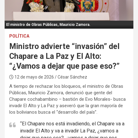
:
El ministro de Obras Públicas, Mauricio Zamora.
POLÍTICA
Ministro advierte “invasión” del
Chapare a La Paz y El Alto:
“¿Vamos a dejar que pase eso?”
12 de mayo de 2026
/ César Sánchez
A tiempo de rechazar los bloqueos, el ministro de Obras
Públicas, Mauricio Zamora, denunció que gente del
Chapare cochabambino – bastión de Evo Morales- busca
invadir El Alto y La Paz y aseveró que la gran mayoría de
los bolivianos busca el “desarrollo del país”.
“El Chapare nos está invadiendo, el Chapare va a
invadir El Alto y va a invadir La Paz, ¿vamos a
dejar que pase eso?, ¿vamos a dejar que nos