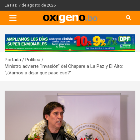
Skip
La Paz, 7 de agosto de 2026
to
content
A
d
v
Portada
Política
e
Ministro advierte “invasión” del Chapare a La Paz y El Alto:
r
“¿Vamos a dejar que pase eso?”
t
i
s
e
m
e
n
t