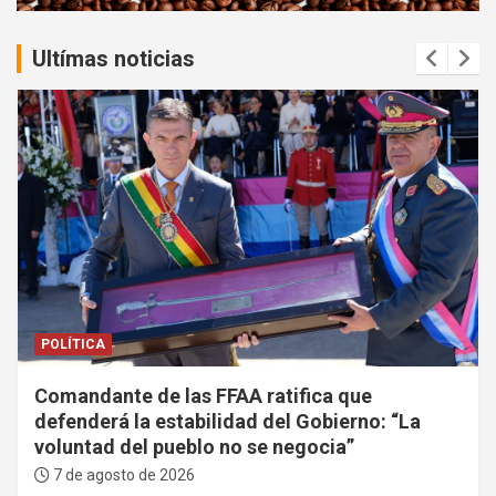
:
Ultímas noticias
POLÍTICA
Comandante de las FFAA ratifica que
defenderá la estabilidad del Gobierno: “La
voluntad del pueblo no se negocia”
7 de agosto de 2026