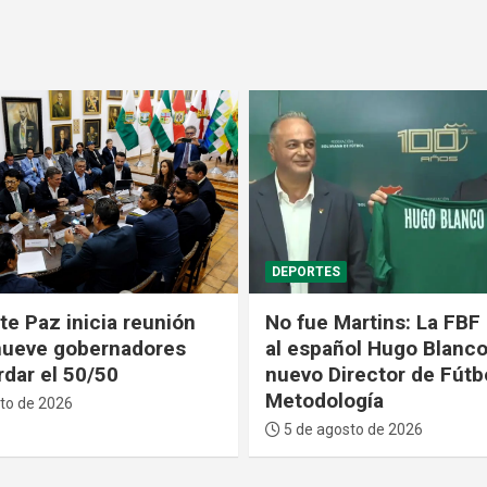
POLÍTICA
Martins: La FBF nombra
Paz dice que redujo la
ñol Hugo Blanco como el
de ministerios porque
irector de Fútbol y
mucho flojo”: “Que se
ogía
trabajar”
sto de 2026
5 de agosto de 2026