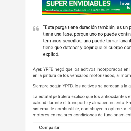
d
v
e
r
“Esta purga tiene duración también, es un
t
tiene una fase, porque uno no puede contin
i
términos sencillos, uno puede tomar laxant
s
tiene que detener y dejar que el cuerpo c
e
explicó.
m
e
Ayer, YPFB negó que los aditivos incorporados en 
en la pintura de los vehículos motorizados, al mom
n
t
Siempre según YPFB, los aditivos se agregan a la g
:
La estatal petrolera explicó que los antioxidantes 
calidad durante el transporte y almacenamiento. En
sistema de combustible, contribuyen a optimizar e
motores en mejores condiciones de funcionamient
Compartir