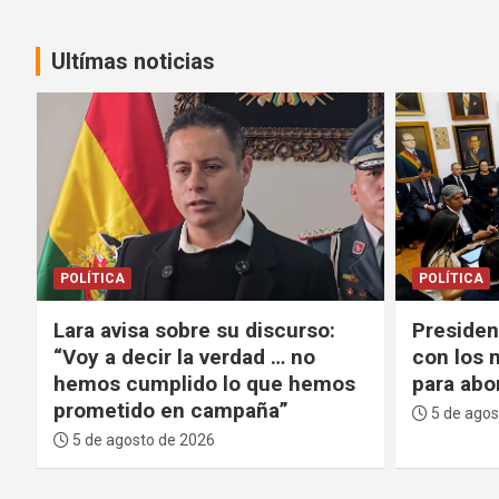
Ultímas noticias
POLÍTICA
DEPORTES
Presidente Paz inicia reunión
No fue 
con los nueve gobernadores
al espa
s
para abordar el 50/50
nuevo D
Metodol
5 de agosto de 2026
5 de ago