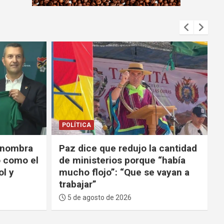
m
e
n
t
:
POLÍTICA
 cantidad
Ministro anuncia el inicio de la
 “había
reestructuración de YPFB y
 vayan a
otras empresas estatales del
sector
5 de agosto de 2026