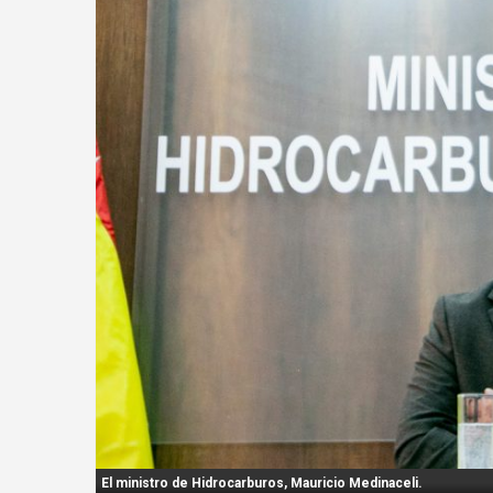
n
t
:
El ministro de Hidrocarburos, Mauricio Medinaceli.