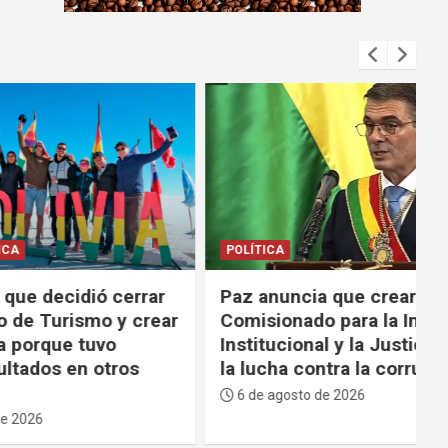
m
e
n
t
:
POLÍTICA
ó cerrar
Paz anuncia que creará un “Alto
o y crear
Comisionado para la Integridad
vo
Institucional y la Justicia” para
tros
la lucha contra la corrupción
6 de agosto de 2026