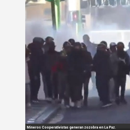
n
t
:
Mineros Cooperativistas generan zozobra en La Paz.