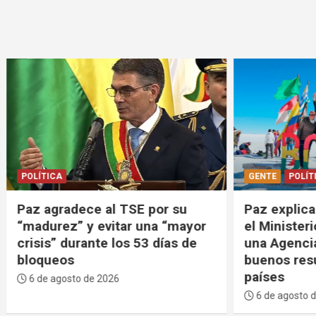
GENTE
POLÍTICA
dece al TSE por su
Paz explica que decidi
” y evitar una “mayor
el Ministerio de Turism
urante los 53 días de
una Agencia porque tu
s
buenos resultados en o
países
to de 2026
6 de agosto de 2026