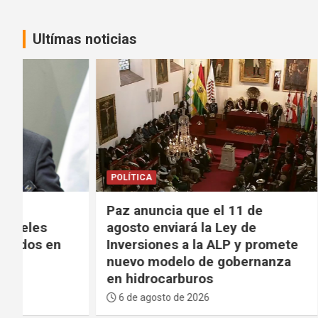
Ultímas noticias
POLÍTICA
POLÍTICA
Paz anuncia que el 11 de
Paz agra
agosto enviará la Ley de
“madurez
Inversiones a la ALP y promete
crisis” d
nuevo modelo de gobernanza
bloqueo
en hidrocarburos
6 de agos
6 de agosto de 2026