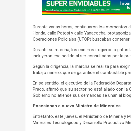
d
v
e
r
Durante varias horas, continuaron los momentos de 
t
Honda, calle Potosí y calle Yanacocha, protagoniza
i
Operaciones Policiales (UTOP) buscaban contener l
s
Durante su marcha, los mineros exigieron a gritos l
e
incluyeron ese pedido al ser consultados por la pre
m
Según la dirigencia, la marcha se realiza para exigi
e
trabajo minero; que se garantice el combustible par
n
En se sentido, el ejecutivo de la Federación Depa
t
Prado, afirmó que su sector no está aliado con la C
:
Gobierno no atiende sus demandas se unan al bloqu
Posesionan a nuevo Ministro de Minerales
Entretanto, este jueves, el Ministerio de Minería 
Minerales Tecnológicos y Desarrollo Productivo Mi