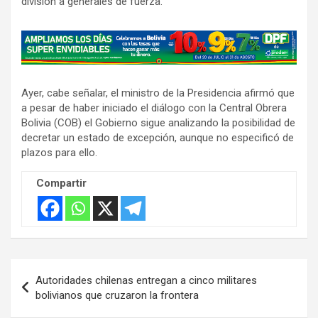
división a generales de fuerza.
A
d
v
Ayer, cabe señalar, el ministro de la Presidencia afirmó que
e
a pesar de haber iniciado el diálogo con la Central Obrera
r
Bolivia (COB) el Gobierno sigue analizando la posibilidad de
t
decretar un estado de excepción, aunque no especificó de
i
plazos para ello.
s
Compartir
e
m
e
n
t
Navegación
:
Autoridades chilenas entregan a cinco militares
de
bolivianos que cruzaron la frontera
entradas