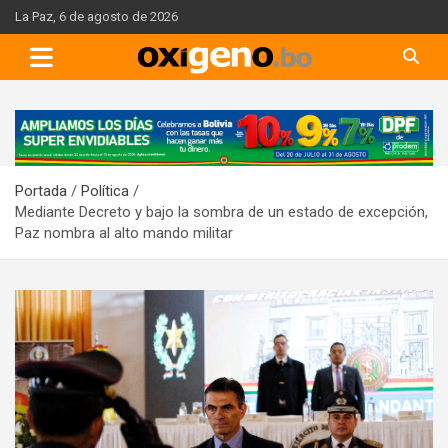
Skip
La Paz, 6 de agosto de 2026
to
content
A
d
v
Portada
Política
e
Mediante Decreto y bajo la sombra de un estado de excepción,
r
Paz nombra al alto mando militar
t
i
s
e
m
e
n
t