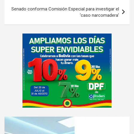
Senado conforma Comisión Especial para investigar el
‘caso narcomadera’
A
d
v
e
r
t
i
s
e
m
e
A
n
d
t