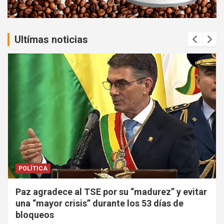
t
:
Ultímas noticias
POLÍTICA
Paz agradece al TSE por su “madurez” y evitar
una “mayor crisis” durante los 53 días de
bloqueos