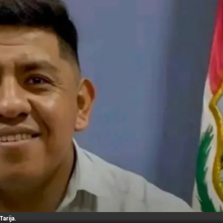
arija.