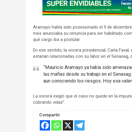
d
v
e
r
Aramayo había sido posesionado el 9 de diciembre
t
mes anunciaba su renuncia para ser habilitado com
i
qué cargo iba a postular.
s
En ese sentido, la vocera presidencial, Carla Fava
e
estarían relacionadas con su labor en el Senasag,
m
“Mauricio Aramayo ya había sido amenazado
e
las mafias desde su trabajo en el Senasag. 
n
aun conociendo los riesgos. Hoy esa valent
t
:
La vocera exigió que el caso no quede en la impuni
cobrando vidas”.
Compartir