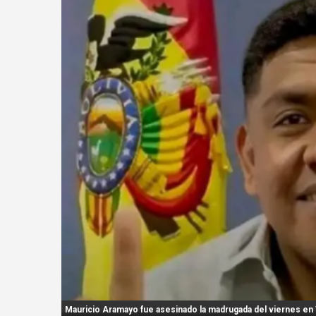
n
t
:
Mauricio Aramayo fue asesinado la madrugada del viernes en T