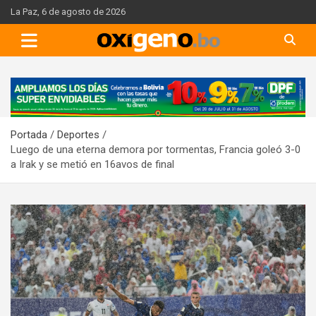
Skip
La Paz, 6 de agosto de 2026
to
content
A
d
v
Portada
Deportes
e
Luego de una eterna demora por tormentas, Francia goleó 3-0
r
a Irak y se metió en 16avos de final
t
i
s
e
m
e
n
t