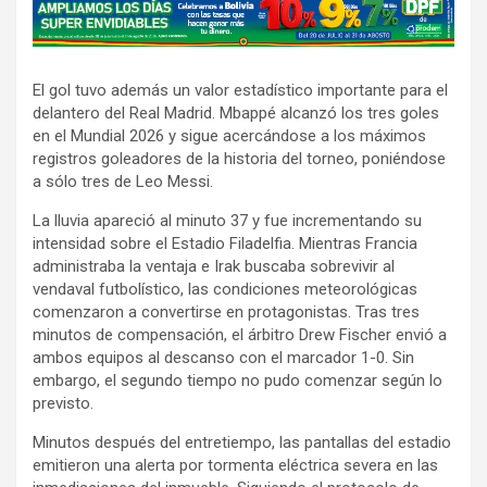
A
d
v
El gol tuvo además un valor estadístico importante para el
e
delantero del Real Madrid. Mbappé alcanzó los tres goles
r
en el Mundial 2026 y sigue acercándose a los máximos
t
registros goleadores de la historia del torneo, poniéndose
i
a sólo tres de Leo Messi.
s
La lluvia apareció al minuto 37 y fue incrementando su
e
intensidad sobre el Estadio Filadelfia. Mientras Francia
m
administraba la ventaja e Irak buscaba sobrevivir al
e
vendaval futbolístico, las condiciones meteorológicas
comenzaron a convertirse en protagonistas. Tras tres
n
minutos de compensación, el árbitro Drew Fischer envió a
t
ambos equipos al descanso con el marcador 1-0. Sin
:
embargo, el segundo tiempo no pudo comenzar según lo
previsto.
Minutos después del entretiempo, las pantallas del estadio
emitieron una alerta por tormenta eléctrica severa en las