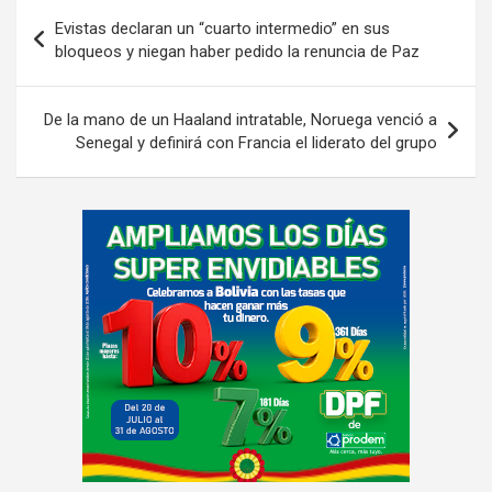
Navegación
Evistas declaran un “cuarto intermedio” en sus
de
bloqueos y niegan haber pedido la renuncia de Paz
entradas
De la mano de un Haaland intratable, Noruega venció a
Senegal y definirá con Francia el liderato del grupo
A
d
v
e
r
t
i
s
e
m