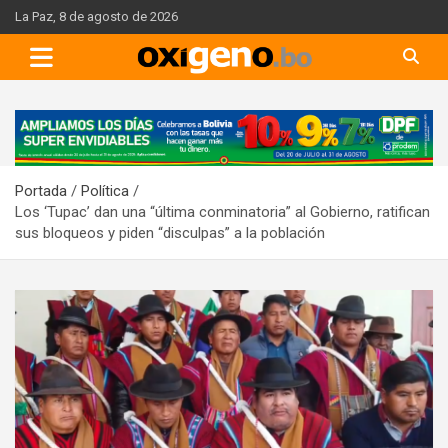
Skip
La Paz, 8 de agosto de 2026
to
content
A
d
v
Portada
Política
e
Los ‘Tupac’ dan una “última conminatoria” al Gobierno, ratifican
r
sus bloqueos y piden “disculpas” a la población
t
i
s
e
m
e
n
t