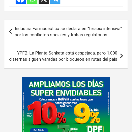
Navegación
Industria Farmacéutica se declara en “terapia intensiva”
de
por los conflictos sociales y trabas regulatorias
entradas
YPFB: La Planta Senkata está despejada, pero 1.000
cisternas siguen varadas por bloqueos en rutas del país
A
d
v
e
r
t
i