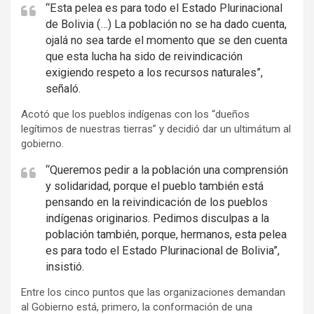
e
“Esta pelea es para todo el Estado Plurinacional
de Bolivia (…) La población no se ha dado cuenta,
r
ojalá no sea tarde el momento que se den cuenta
t
que esta lucha ha sido de reivindicación
i
exigiendo respeto a los recursos naturales”,
s
señaló.
e
Acotó que los pueblos indígenas con los “dueños
m
legítimos de nuestras tierras” y decidió dar un ultimátum al
e
gobierno.
n
“Queremos pedir a la población una comprensión
t
y solidaridad, porque el pueblo también está
:
pensando en la reivindicación de los pueblos
indígenas originarios. Pedimos disculpas a la
población también, porque, hermanos, esta pelea
es para todo el Estado Plurinacional de Bolivia”,
insistió.
Entre los cinco puntos que las organizaciones demandan
al Gobierno está, primero, la conformación de una