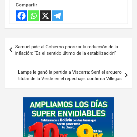
e
Compartir
r
t
i
s
Navegación
e
Samuel pide al Gobierno priorizar la reducción de la
de
m
inflación: “Es el sentido último de la estabilización”
e
entradas
n
Lampe le ganó la partida a Viscarra: Será el arquero
t
titular de la Verde en el repechaje, confirma Villegas
:
A
d
v
e
r