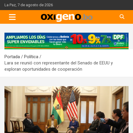
Skip
La Paz, 7 de agosto de 2026
to
content
A
d
v
Portada
Política
e
Lara se reunió con representante del Senado de EEUU y
r
exploran oportunidades de cooperación
t
i
s
e
m
e
n
t