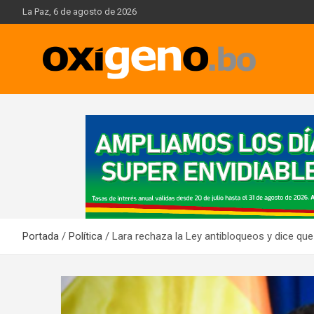
Skip
La Paz, 6 de agosto de 2026
to
content
Oxígeno Digital
A
d
v
e
r
t
i
Portada
Política
Lara rechaza la Ley antibloqueos y dice que
s
e
m
e