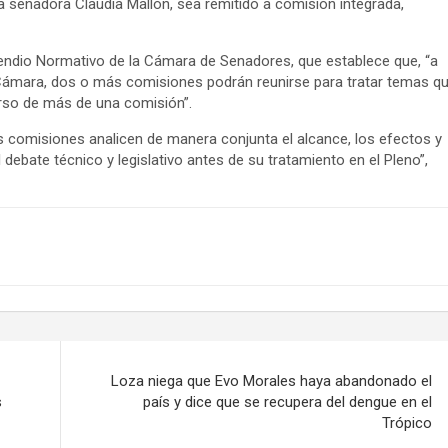
 senadora Claudia Mallón, sea remitido a comisión integrada,
pendio Normativo de la Cámara de Senadores, que establece que, “a
a Cámara, dos o más comisiones podrán reunirse para tratar temas q
rso de más de una comisión”.
as comisiones analicen de manera conjunta el alcance, los efectos y
 debate técnico y legislativo antes de su tratamiento en el Pleno”,
Loza niega que Evo Morales haya abandonado el
s
país y dice que se recupera del dengue en el
Trópico