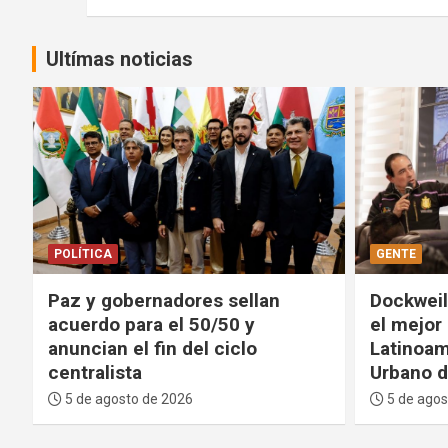
Ultímas noticias
GENTE
DEPORTES
Dockweiler: La Paz contará con
FIFA pide
el mejor Centro Cultural de
proyecto
Latinoamérica y un Parque
tolerará
Urbano de primer nivel
integrid
5 de agosto de 2026
5 de agos