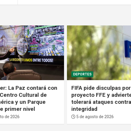
POLÍTICA
 disculpas por fallido
El dólar baja por cuarta
 FFE y advierte que no
consecutiva y valdrá B
 ataques contra su
desde el 6 al 10 de ago
ad
5 de agosto de 2026
to de 2026