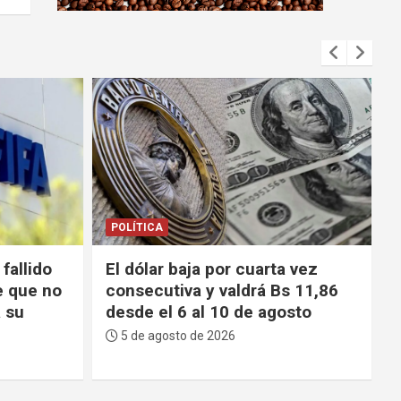
m
e
n
t
:
POLÍTICA
 vez
Choferes de La Paz reprochan
s 11,86
escasez de gasolina y advierten
sto
que el Gobierno “tiene los días
contados”
5 de agosto de 2026