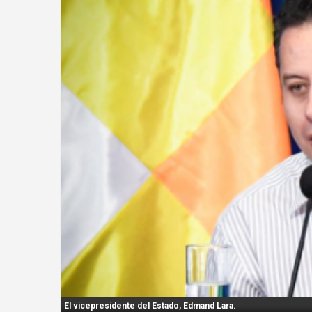
n
t
:
El vicepresidente del Estado, Edmand Lara.