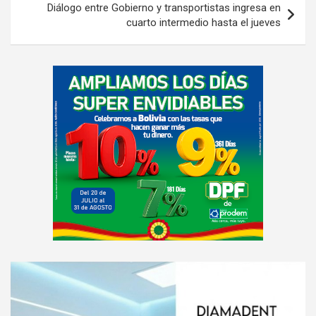
Diálogo entre Gobierno y transportistas ingresa en
cuarto intermedio hasta el jueves
A
d
v
e
r
t
i
s
e
m
e
A
n
d
t
v
: