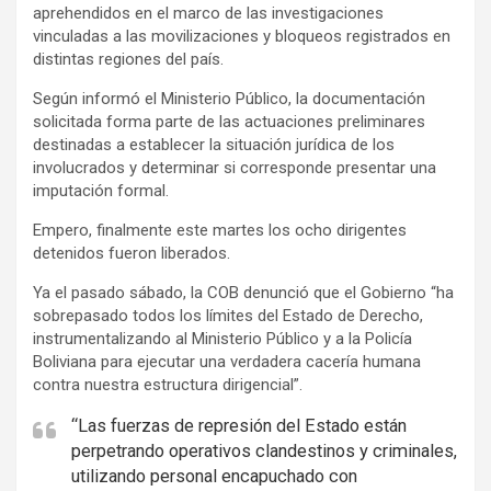
r
aprehendidos en el marco de las investigaciones
t
vinculadas a las movilizaciones y bloqueos registrados en
i
distintas regiones del país.
s
Según informó el Ministerio Público, la documentación
e
solicitada forma parte de las actuaciones preliminares
m
destinadas a establecer la situación jurídica de los
involucrados y determinar si corresponde presentar una
e
imputación formal.
n
t
Empero, finalmente este martes los ocho dirigentes
detenidos fueron liberados.
:
Ya el pasado sábado, la COB denunció que el Gobierno “ha
sobrepasado todos los límites del Estado de Derecho,
instrumentalizando al Ministerio Público y a la Policía
Boliviana para ejecutar una verdadera cacería humana
contra nuestra estructura dirigencial”.
“Las fuerzas de represión del Estado están
perpetrando operativos clandestinos y criminales,
utilizando personal encapuchado con