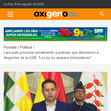
Skip
La Paz, 8 de agosto de 2026
to
content
A
d
v
Portada
Política
e
Lara pide procesar penalmente a policías que detuvieron a
r
dirigentes de la COB: “La Ley no ampara torturadores”
t
i
s
e
m
e
n
t