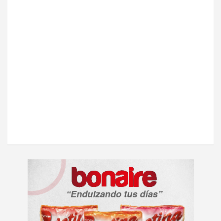
A
d
v
e
r