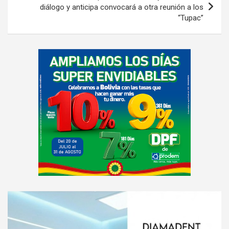
diálogo y anticipa convocará a otra reunión a los
“Tupac”
A
d
v
e
r
t
i
s
e
m
e
A
n
d
t
v
: