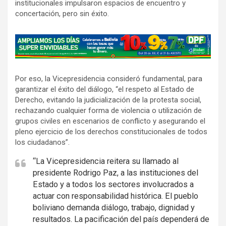
institucionales impulsaron espacios de encuentro y
concertación, pero sin éxito.
A
d
v
Por eso, la Vicepresidencia consideró fundamental, para
e
garantizar el éxito del diálogo, “el respeto al Estado de
r
Derecho, evitando la judicialización de la protesta social,
t
rechazando cualquier forma de violencia o utilización de
i
grupos civiles en escenarios de conflicto y asegurando el
s
pleno ejercicio de los derechos constitucionales de todos
los ciudadanos”.
e
m
“La Vicepresidencia reitera su llamado al
e
presidente Rodrigo Paz, a las instituciones del
n
Estado y a todos los sectores involucrados a
actuar con responsabilidad histórica. El pueblo
t
boliviano demanda diálogo, trabajo, dignidad y
:
resultados. La pacificación del país dependerá de