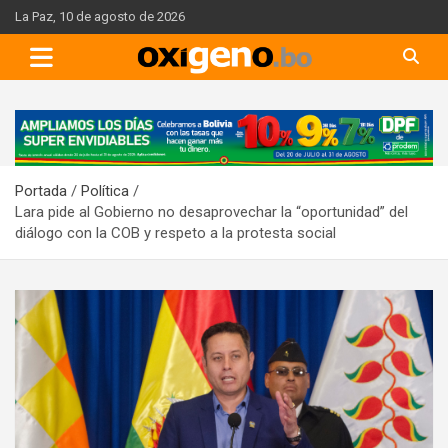
Skip
La Paz, 10 de agosto de 2026
to
content
A
d
v
Portada
Política
e
Lara pide al Gobierno no desaprovechar la “oportunidad” del
r
diálogo con la COB y respeto a la protesta social
t
i
s
e
m
e
n
t