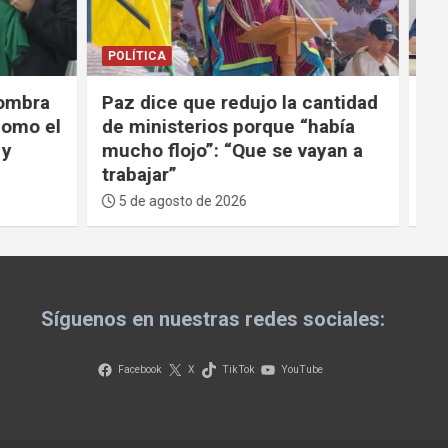
POLÍTICA
 cantidad
Ministro anuncia el inicio de la
“había
reestructuración de YPFB y
vayan a
otras empresas estatales del
v
sector
5 de agosto de 2026
Síguenos en nuestras redes sociales:
Facebook
X
TikTok
YouTube