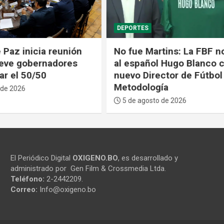
POLÍTICA
artins: La FBF nombra
Paz dice que redujo la
ol Hugo Blanco como el
de ministerios porque 
rector de Fútbol y
mucho flojo”: “Que se 
ogía
trabajar”
to de 2026
5 de agosto de 2026
El Periódico Digital
OXIGENO.BO
, es desarrollado y
administrado por Gen Film & Crossmedia Ltda.
Teléfono:
2-2442209.
Correo:
Info@oxigeno.bo