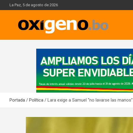
Skip
La Paz, 5 de agosto de 2026
to
content
Oxígeno Digital
A
d
v
e
r
t
i
Portada
Política
Lara exige a Samuel “no lavarse las manos” 
s
e
m
e