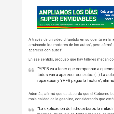
A
d
v
e
r
A través de un video difundido en su cuenta en la r
t
arruinando los motores de los autos”, pero afirmó 
i
aparecer con autos”.
s
En ese sentido, propuso que hay talleres mecánicos
e
m
“YPFB va a tener que compensar a quienes
todos van a aparecer con autos (…) La sol
e
reparación y YPFB pague la factura”, afirmó
n
t
Además, afirmó que es absurdo que el Gobierno busq
:
mala calidad de la gasolina, considerando que está
“La explicación de hidrocarburos la mitad 