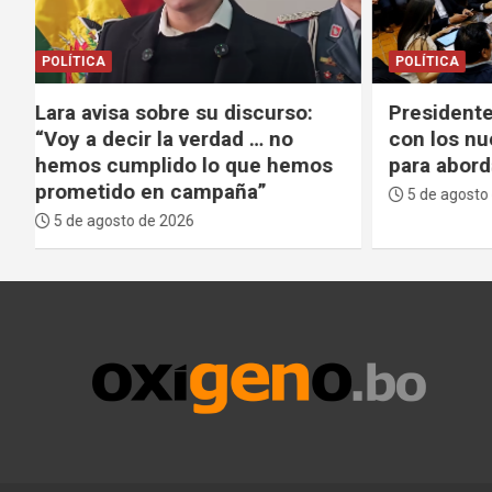
POLÍTICA
DEPORTES
Presidente Paz inicia reunión
No fue M
con los nueve gobernadores
al españ
para abordar el 50/50
nuevo Di
Metodol
5 de agosto de 2026
5 de agos