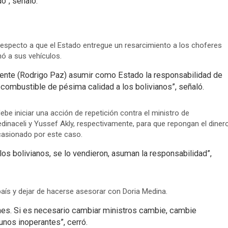
o”, señaló.
o respecto a que el Estado entregue un resarcimiento a los choferes
nó a sus vehículos.
dente (Rodrigo Paz) asumir como Estado la responsabilidad de
combustible de pésima calidad a los bolivianos”, señaló.
e iniciar una acción de repetición contra el ministro de
dinaceli y Yussef Akly, respectivamente, para que repongan el diner
ocasionado por este caso.
 los bolivianos, se lo vendieron, asuman la responsabilidad”,
país y dejar de hacerse asesorar con Doria Medina.
nes. Si es necesario cambiar ministros cambie, cambie
nos inoperantes”, cerró.