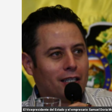
n
t
:
El Vicepresidente del Estado y el empresario Samuel Doria M