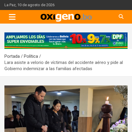
Skip
La Paz, 10 de agosto de 2026
to
content
A
d
v
Portada
Política
e
Lara asiste a velorio de víctimas del accidente aéreo y pide al
r
Gobierno indemnizar a las familias afectadas
t
i
s
e
m
e
n
t