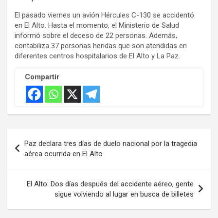
t
i
El pasado viernes un avión Hércules C-130 se accidentó
s
en El Alto. Hasta el momento, el Ministerio de Salud
informó sobre el deceso de 22 personas. Además,
e
contabiliza 37 personas heridas que son atendidas en
m
diferentes centros hospitalarios de El Alto y La Paz.
e
n
Compartir
t
:
Navegación
Paz declara tres días de duelo nacional por la tragedia
de
aérea ocurrida en El Alto
entradas
El Alto: Dos días después del accidente aéreo, gente
sigue volviendo al lugar en busca de billetes