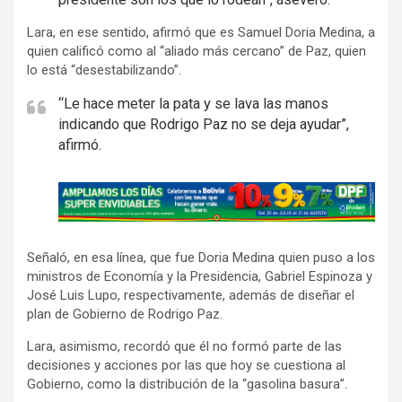
Lara, en ese sentido, afirmó que es Samuel Doria Medina, a
quien calificó como al “aliado más cercano” de Paz, quien
lo está “desestabilizando”.
“Le hace meter la pata y se lava las manos
indicando que Rodrigo Paz no se deja ayudar”,
afirmó.
A
d
v
Señaló, en esa línea, que fue Doria Medina quien puso a los
e
ministros de Economía y la Presidencia, Gabriel Espinoza y
r
José Luis Lupo, respectivamente, además de diseñar el
t
plan de Gobierno de Rodrigo Paz.
i
Lara, asimismo, recordó que él no formó parte de las
s
decisiones y acciones por las que hoy se cuestiona al
e
Gobierno, como la distribución de la “gasolina basura”.