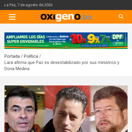
Skip
La Paz, 7 de agosto de 2026
to
content
A
d
v
Portada
Política
e
Lara afirma que Paz es desestabilizado por sus ministros y
r
Doria Medina
t
i
s
e
m
e
n
t