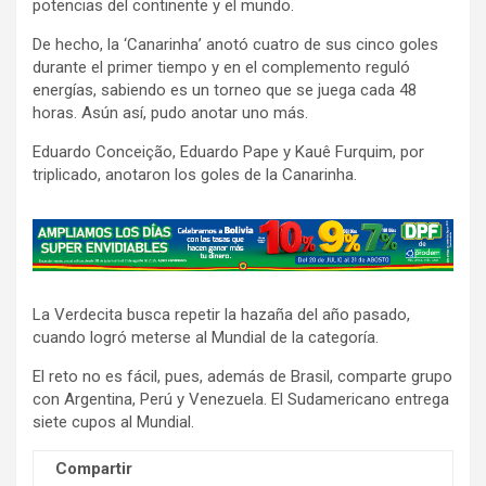
potencias del continente y el mundo.
De hecho, la ‘Canarinha’ anotó cuatro de sus cinco goles
durante el primer tiempo y en el complemento reguló
energías, sabiendo es un torneo que se juega cada 48
horas. Asún así, pudo anotar uno más.
Eduardo Conceição, Eduardo Pape y Kauê Furquim, por
triplicado, anotaron los goles de la Canarinha.
A
d
v
La Verdecita busca repetir la hazaña del año pasado,
e
cuando logró meterse al Mundial de la categoría.
r
t
El reto no es fácil, pues, además de Brasil, comparte grupo
con Argentina, Perú y Venezuela. El Sudamericano entrega
i
siete cupos al Mundial.
s
e
Compartir