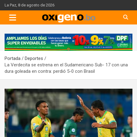
Skip
La Paz, 8 de agosto de 2026
to
content
A
d
v
Portada
Deportes
e
La Verdecita se estrena en el Sudamericano Sub- 17 con una
r
dura goleada en contra: perdió 5-0 con Brasil
t
i
s
e
m
e
n
t