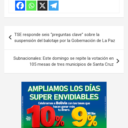
m
e
n
t
Navegación
:
TSE responde seis “preguntas clave” sobre la
de
suspensión del balotaje por la Gobernación de La Paz
entradas
Subnacionales: Este domingo se repite la votación en
105 mesas de tres municipios de Santa Cruz
A
d
v
e
r
t