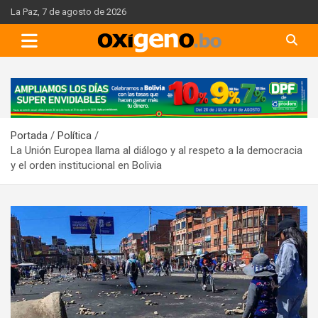
Skip
La Paz, 7 de agosto de 2026
to
content
A
d
v
Portada
Política
e
La Unión Europea llama al diálogo y al respeto a la democracia
r
y el orden institucional en Bolivia
t
i
s
e
m
e
n
t