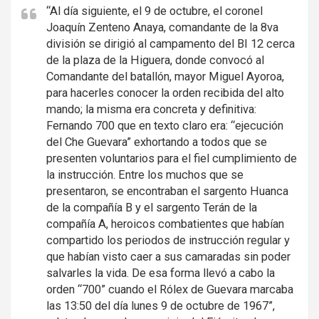
i
“Al día siguiente, el 9 de octubre, el coronel
Joaquín Zenteno Anaya, comandante de la 8va
s
división se dirigió al campamento del BI 12 cerca
e
de la plaza de la Higuera, donde convocó al
m
Comandante del batallón, mayor Miguel Ayoroa,
e
para hacerles conocer la orden recibida del alto
n
mando; la misma era concreta y definitiva:
t
Fernando 700 que en texto claro era: “ejecución
:
del Che Guevara” exhortando a todos que se
presenten voluntarios para el fiel cumplimiento de
la instrucción. Entre los muchos que se
presentaron, se encontraban el sargento Huanca
de la compañía B y el sargento Terán de la
compañía A, heroicos combatientes que habían
compartido los periodos de instrucción regular y
que habían visto caer a sus camaradas sin poder
salvarles la vida. De esa forma llevó a cabo la
orden “700” cuando el Rólex de Guevara marcaba
las 13:50 del día lunes 9 de octubre de 1967”,