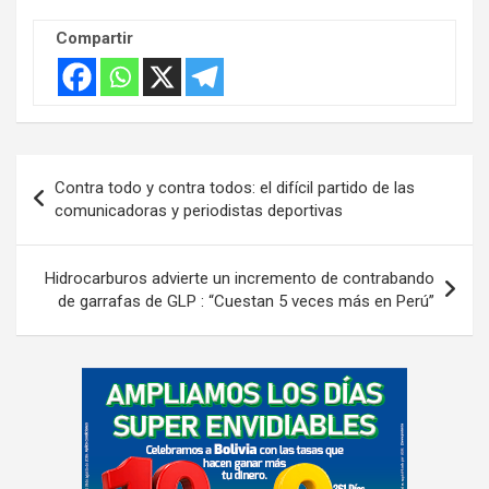
Compartir
Navegación
Contra todo y contra todos: el difícil partido de las
de
comunicadoras y periodistas deportivas
entradas
Hidrocarburos advierte un incremento de contrabando
de garrafas de GLP : “Cuestan 5 veces más en Perú”
A
d
v
e