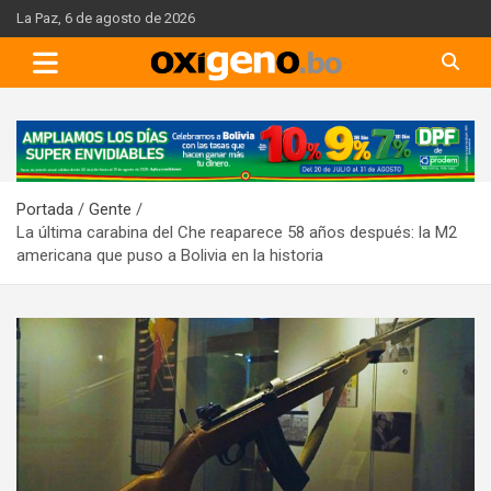
Skip
La Paz, 6 de agosto de 2026
to
content
A
d
v
Portada
Gente
e
La última carabina del Che reaparece 58 años después: la M2
r
americana que puso a Bolivia en la historia
t
i
s
e
m
e
n
t