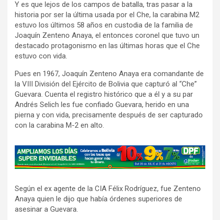
Y es que lejos de los campos de batalla, tras pasar a la
historia por ser la última usada por el Che, la carabina M2
estuvo los últimos 58 años en custodia de la familia de
Joaquín Zenteno Anaya, el entonces coronel que tuvo un
destacado protagonismo en las últimas horas que el Che
estuvo con vida.
Pues en 1967, Joaquín Zenteno Anaya era comandante de
la VIII División del Ejército de Bolivia que capturó al “Che”
Guevara. Cuenta el registro histórico que a él y a su par
Andrés Selich les fue confiado Guevara, herido en una
pierna y con vida, precisamente después de ser capturado
con la carabina M-2 en alto.
A
d
v
Según el ex agente de la CIA Félix Rodríguez, fue Zenteno
e
Anaya quien le dijo que había órdenes superiores de
r
asesinar a Guevara.
t