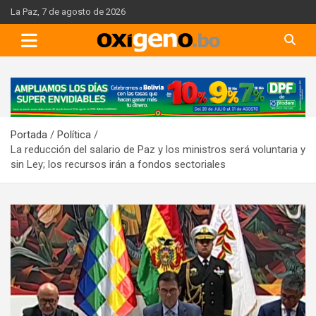
Skip
La Paz, 7 de agosto de 2026
to
content
A
d
v
Portada
Política
e
La reducción del salario de Paz y los ministros será voluntaria y
r
sin Ley; los recursos irán a fondos sectoriales
t
i
s
e
m
e
n
t