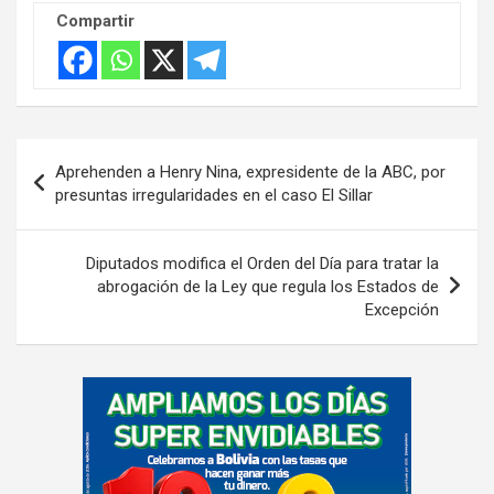
s
Compartir
e
m
e
n
Navegación
t
Aprehenden a Henry Nina, expresidente de la ABC, por
de
:
presuntas irregularidades en el caso El Sillar
entradas
Diputados modifica el Orden del Día para tratar la
abrogación de la Ley que regula los Estados de
Excepción
A
d
v
e