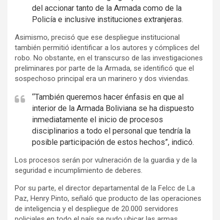
t
del accionar tanto de la Armada como de la
i
Policía e inclusive instituciones extranjeras.
s
Asimismo, precisó que ese despliegue institucional
e
también permitió identificar a los autores y cómplices del
m
robo. No obstante, en el transcurso de las investigaciones
e
preliminares por parte de la Armada, se identificó que el
n
sospechoso principal era un marinero y dos viviendas.
t
“También queremos hacer énfasis en que al
:
interior de la Armada Boliviana se ha dispuesto
inmediatamente el inicio de procesos
disciplinarios a todo el personal que tendría la
posible participación de estos hechos”, indicó.
Los procesos serán por vulneración de la guardia y de la
seguridad e incumplimiento de deberes.
Por su parte, el director departamental de la Felcc de La
Paz, Henry Pinto, señaló que producto de las operaciones
de inteligencia y el despliegue de 20.000 servidores
policiales en todo el país se pudo ubicar las armas