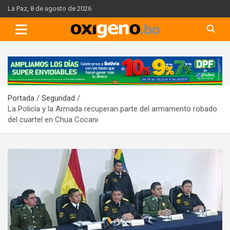
Skip
La Paz, 8 de agosto de 2026
to
content
A
d
v
Portada
Seguridad
e
La Policía y la Armada recuperan parte del armamento robado
r
del cuartel en Chua Cocani
t
i
s
e
m
e
n
t