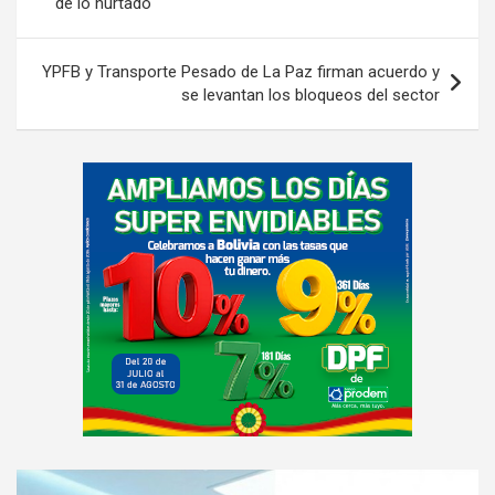
de lo hurtado
entradas
YPFB y Transporte Pesado de La Paz firman acuerdo y
se levantan los bloqueos del sector
A
d
v
e
r
t
i
s
e
m
e
A
n