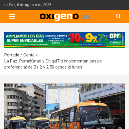
Skip
La Paz, 8 de agosto de 2026
to
content
A
d
v
Portada
Gente
e
La Paz: PumaKatari y ChiquiTiti implementan pasaje
r
preferencial de Bs 2 y 2,50 desde el lunes
t
i
s
e
m
e
n
t