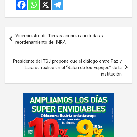
r
t
i
s
Navegación
e
Viceministro de Tierras anuncia auditorías y
de
m
reordenamiento del INRA
e
entradas
n
Presidente del TSJ propone que el diálogo entre Paz y
t
Lara se realice en el “Salón de los Espejos” de la
:
institución
A
d
v
e
r
t