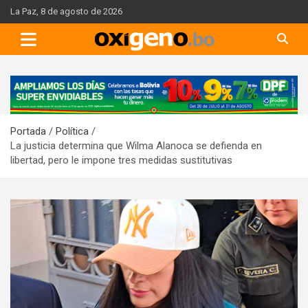
Skip
La Paz, 8 de agosto de 2026
to
content
A
d
v
Portada
Política
e
La justicia determina que Wilma Alanoca se defienda en
r
libertad, pero le impone tres medidas sustitutivas
t
i
s
e
m
e
n
t