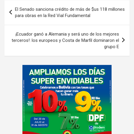
Navegación
El Senado sanciona crédito de más de $us 118 millones
de
para obras en la Red Vial Fundamental
entradas
¡Ecuador ganó a Alemania y será uno de los mejores
terceros!: los europeos y Costa de Marfil dominaron el
grupo E
A
d
v
e
r
t
i
s
e