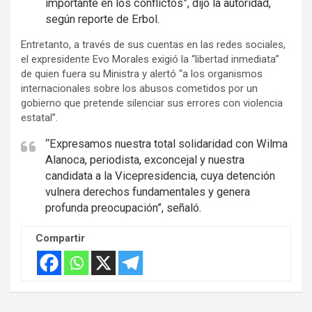
importante en los conflictos”, dijo la autoridad,
i
según reporte de Erbol.
s
Entretanto, a través de sus cuentas en las redes sociales,
e
el expresidente Evo Morales exigió la “libertad inmediata”
m
de quien fuera su Ministra y alertó “a los organismos
e
internacionales sobre los abusos cometidos por un
n
gobierno que pretende silenciar sus errores con violencia
t
estatal”.
:
“Expresamos nuestra total solidaridad con Wilma
Alanoca, periodista, exconcejal y nuestra
candidata a la Vicepresidencia, cuya detención
vulnera derechos fundamentales y genera
profunda preocupación”, señaló.
Compartir