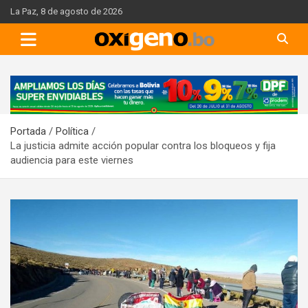
Skip
La Paz, 8 de agosto de 2026
to
content
A
d
v
Portada
Política
e
La justicia admite acción popular contra los bloqueos y fija
r
audiencia para este viernes
t
i
s
e
m
e
n
t