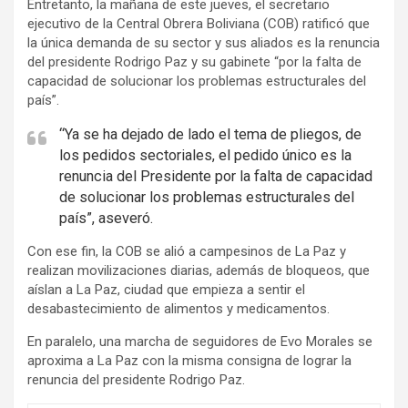
Entretanto, la mañana de este jueves, el secretario
e
ejecutivo de la Central Obrera Boliviana (COB) ratificó que
r
la única demanda de su sector y sus aliados es la renuncia
t
del presidente Rodrigo Paz y su gabinete “por la falta de
i
capacidad de solucionar los problemas estructurales del
país”.
s
e
“Ya se ha dejado de lado el tema de pliegos, de
m
los pedidos sectoriales, el pedido único es la
e
renuncia del Presidente por la falta de capacidad
de solucionar los problemas estructurales del
n
país”, aseveró.
t
:
Con ese fin, la COB se alió a campesinos de La Paz y
realizan movilizaciones diarias, además de bloqueos, que
aíslan a La Paz, ciudad que empieza a sentir el
desabastecimiento de alimentos y medicamentos.
En paralelo, una marcha de seguidores de Evo Morales se
aproxima a La Paz con la misma consigna de lograr la
renuncia del presidente Rodrigo Paz.