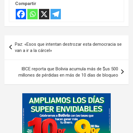
Compartir
Navegación
Paz: «Esos que intentan destrozar esta democracia se
de
van a ir a la cárcel»
entradas
IBCE reporta que Bolivia acumula más de $us 500
millones de pérdidas en más de 10 días de bloqueo
A
d
v
e
r