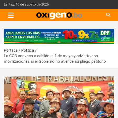
Skip
La Paz, 10 de agosto de 2026
to
content
A
d
v
Portada
Política
e
La COB convoca a cabildo el 1 de mayo y advierte con
r
movilizaciones si el Gobierno no atiende su pliego petitorio
t
i
s
e
m
e
n
t