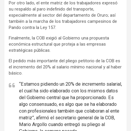
Por otro lado, el ente matriz de los trabajadores expresó
e
su respaldo al paro indefinido del transporte,
r
especialmente al sector del departamento de Oruro; así
t
también a la marcha de los trabajadores campesinos de
i
Pando contra la Ley 157.
s
Finalmente, la COB exigió al Gobierno una propuesta
e
económica estructural que proteja a las empresas
m
estratégicas públicas.
e
El pedido más importante del pliego petitorio de la COB es
n
el incremento del 20% al salario mínimo nacional y al haber
t
básico.
:
“Estamos pidiendo un 20% de incremento salarial,
el cual ha sido elaborado con los mismos datos
del Gobierno central que ha proporcionado. Es
algo consensuado, es algo que se ha elaborado
con profesionales también que colaboran al ente
matriz”, afirmó el secretario general de la COB,
Mario Argollo cuando entregó su pliego al