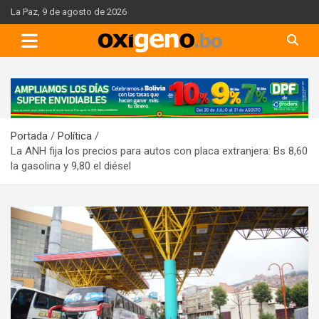
Skip
La Paz, 9 de agosto de 2026
to
content
A
d
v
Portada
Política
e
La ANH fija los precios para autos con placa extranjera: Bs 8,60
r
la gasolina y 9,80 el diésel
t
i
s
e
m
e
n
t