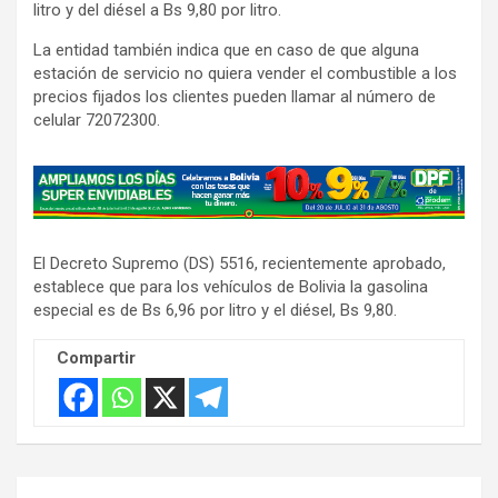
litro y del diésel a Bs 9,80 por litro.
La entidad también indica que en caso de que alguna
estación de servicio no quiera vender el combustible a los
precios fijados los clientes pueden llamar al número de
celular 72072300.
A
d
v
El Decreto Supremo (DS) 5516, recientemente aprobado,
e
establece que para los vehículos de Bolivia la gasolina
r
especial es de Bs 6,96 por litro y el diésel, Bs 9,80.
t
i
Compartir
s
e
m
e
Navegación