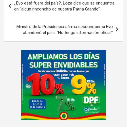
n
¿Evo está fuera del país?, Loza dice que se encuentra
de
t
en “algún rinconcito de nuestra Patria Grande”
:
entradas
Ministro de la Presidencia afirma desconocer si Evo
abandonó el país: “No tengo información oficial”
A
d
v
e
r
t
i
s
e
m