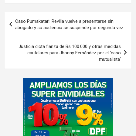
Navegación
Caso Pumakatari: Revilla vuelve a presentarse sin
de
abogado y su audiencia se suspende por segunda vez
entradas
Justicia dicta fianza de Bs 100.000 y otras medidas
cautelares para Jhonny Fernández por el ‘caso
mutualista’
A
d
v
e
r
t
i