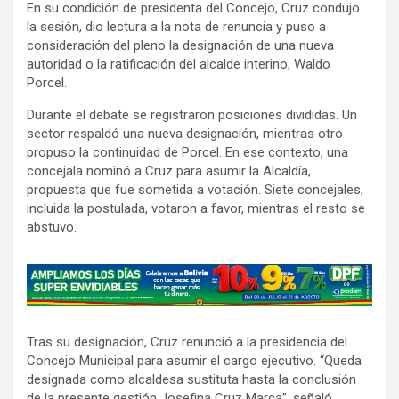
En su condición de presidenta del Concejo, Cruz condujo
la sesión, dio lectura a la nota de renuncia y puso a
consideración del pleno la designación de una nueva
autoridad o la ratificación del alcalde interino, Waldo
Porcel.
Durante el debate se registraron posiciones divididas. Un
sector respaldó una nueva designación, mientras otro
propuso la continuidad de Porcel. En ese contexto, una
concejala nominó a Cruz para asumir la Alcaldía,
propuesta que fue sometida a votación. Siete concejales,
incluida la postulada, votaron a favor, mientras el resto se
abstuvo.
A
d
v
Tras su designación, Cruz renunció a la presidencia del
e
Concejo Municipal para asumir el cargo ejecutivo. “Queda
r
designada como alcaldesa sustituta hasta la conclusión
t
de la presente gestión Josefina Cruz Marca”, señaló