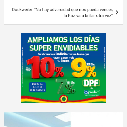
Dockweiler: “No hay adversidad que nos pueda vencer,
la Paz va a brillar otra vez”
A
d
v
e
r
t
i
s
e
m
e
A
n
d
t