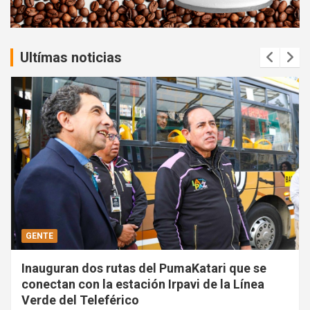
t
:
Ultímas noticias
GENTE
Inauguran dos rutas del PumaKatari que se
conectan con la estación Irpavi de la Línea
Verde del Teleférico