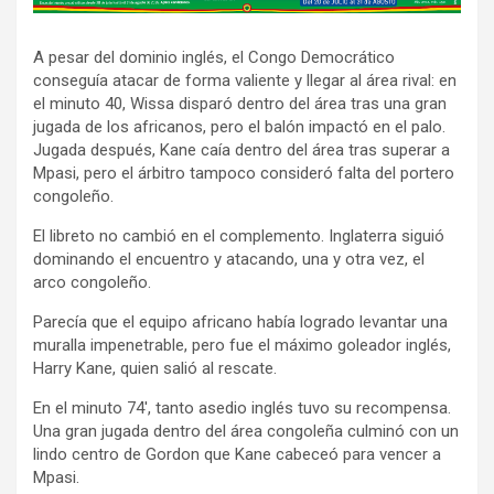
d
v
A pesar del dominio inglés, el Congo Democrático
e
conseguía atacar de forma valiente y llegar al área rival: en
r
el minuto 40, Wissa disparó dentro del área tras una gran
t
jugada de los africanos, pero el balón impactó en el palo.
i
Jugada después, Kane caía dentro del área tras superar a
s
Mpasi, pero el árbitro tampoco consideró falta del portero
congoleño.
e
m
El libreto no cambió en el complemento. Inglaterra siguió
e
dominando el encuentro y atacando, una y otra vez, el
arco congoleño.
n
t
Parecía que el equipo africano había logrado levantar una
:
muralla impenetrable, pero fue el máximo goleador inglés,
Harry Kane, quien salió al rescate.
En el minuto 74′, tanto asedio inglés tuvo su recompensa.
Una gran jugada dentro del área congoleña culminó con un
lindo centro de Gordon que Kane cabeceó para vencer a
Mpasi.