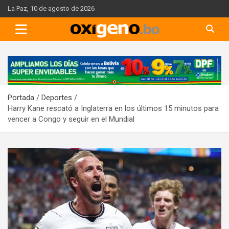
Skip
La Paz, 10 de agosto de 2026
to
content
A
d
v
Portada
Deportes
e
Harry Kane rescató a Inglaterra en los últimos 15 minutos para
r
vencer a Congo y seguir en el Mundial
t
i
s
e
m
e
n
t