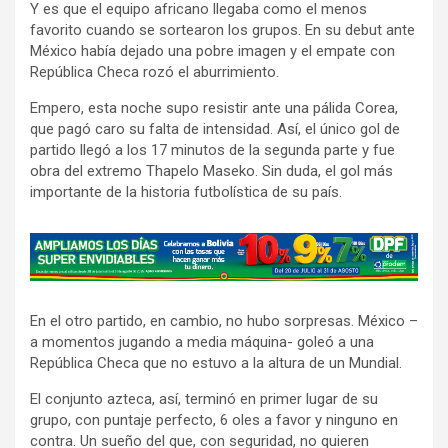
Y es que el equipo africano llegaba como el menos
favorito cuando se sortearon los grupos. En su debut ante
México había dejado una pobre imagen y el empate con
República Checa rozó el aburrimiento.
Empero, esta noche supo resistir ante una pálida Corea,
que pagó caro su falta de intensidad. Así, el único gol de
partido llegó a los 17 minutos de la segunda parte y fue
obra del extremo Thapelo Maseko. Sin duda, el gol más
importante de la historia futbolística de su país.
A
d
v
En el otro partido, en cambio, no hubo sorpresas. México –
e
a momentos jugando a media máquina- goleó a una
r
República Checa que no estuvo a la altura de un Mundial.
t
El conjunto azteca, así, terminó en primer lugar de su
i
grupo, con puntaje perfecto, 6 oles a favor y ninguno en
s
contra. Un sueño del que, con seguridad, no quieren