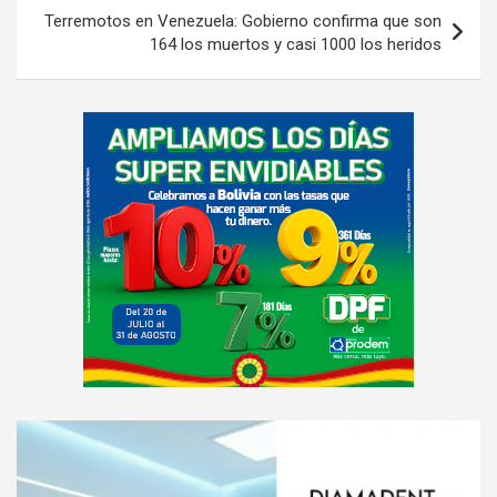
Terremotos en Venezuela: Gobierno confirma que son
164 los muertos y casi 1000 los heridos
A
d
v
e
r
t
i
s
e
m
e
A
n
d
t
v