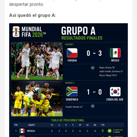
e
despertar pronto.
m
Así quedó el grupo A:
e
n
t
: