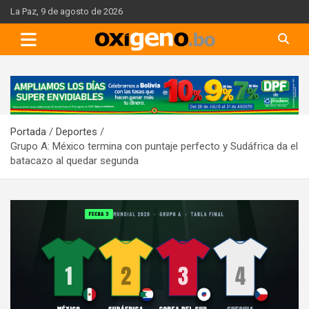
Skip
La Paz, 9 de agosto de 2026
to
content
A
d
v
Portada
Deportes
e
Grupo A: México termina con puntaje perfecto y Sudáfrica da el
r
batacazo al quedar segunda
t
i
s
e
m
e
n
t