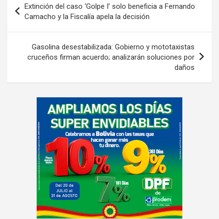
Extinción del caso ‘Golpe I’ solo beneficia a Fernando
de
Camacho y la Fiscalía apela la decisión
entradas
Gasolina desestabilizada: Gobierno y mototaxistas
cruceños firman acuerdo; analizarán soluciones por
daños
A
d
v
e
r
t
i
s
e
m