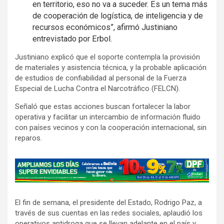
en territorio, eso no va a suceder. Es un tema más
de cooperación de logística, de inteligencia y de
recursos económicos”, afirmó Justiniano
entrevistado por Erbol.
Justiniano explicó que el soporte contempla la provisión
de materiales y asistencia técnica, y la probable aplicación
de estudios de confiabilidad al personal de la Fuerza
Especial de Lucha Contra el Narcotráfico (FELCN).
Señaló que estas acciones buscan fortalecer la labor
operativa y facilitar un intercambio de información fluido
con países vecinos y con la cooperación internacional, sin
reparos.
A
d
v
El fin de semana, el presidente del Estado, Rodrigo Paz, a
e
través de sus cuentas en las redes sociales, aplaudió los
r
operativos antidroga que se llevan adelante en el país y