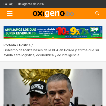
Skip
La Paz, 10 de agosto de 2026
to
content
A
d
v
Portada
Política
e
Gobierno descarta bases de la DEA en Bolivia y afirma que su
r
ayuda será logística, económica y de inteligencia
t
i
s
e
m
e
n
t