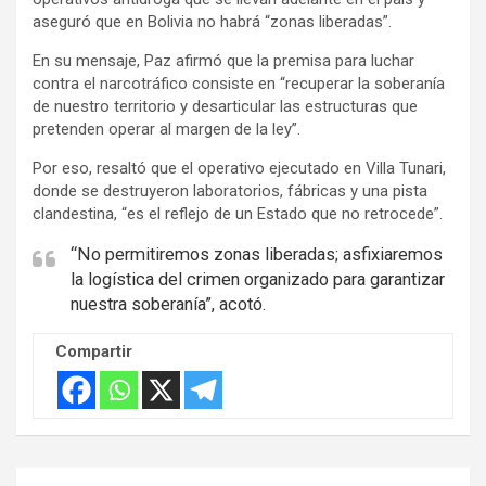
t
aseguró que en Bolivia no habrá “zonas liberadas”.
i
En su mensaje, Paz afirmó que la premisa para luchar
s
contra el narcotráfico consiste en “recuperar la soberanía
e
de nuestro territorio y desarticular las estructuras que
m
pretenden operar al margen de la ley”.
e
Por eso, resaltó que el operativo ejecutado en Villa Tunari,
n
donde se destruyeron laboratorios, fábricas y una pista
t
clandestina, “es el reflejo de un Estado que no retrocede”.
:
“No permitiremos zonas liberadas; asfixiaremos
la logística del crimen organizado para garantizar
nuestra soberanía”, acotó.
Compartir
Navegación