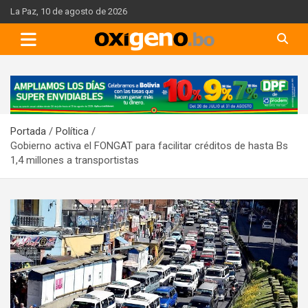
Skip
La Paz, 10 de agosto de 2026
to
content
A
d
v
Portada
Política
e
Gobierno activa el FONGAT para facilitar créditos de hasta Bs
r
1,4 millones a transportistas
t
i
s
e
m
e
n
t