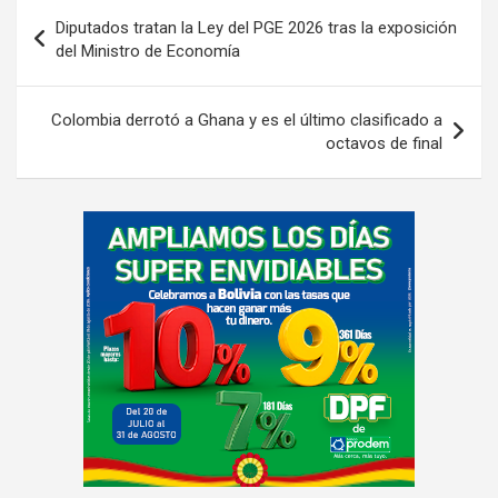
Navegación
Diputados tratan la Ley del PGE 2026 tras la exposición
de
del Ministro de Economía
entradas
Colombia derrotó a Ghana y es el último clasificado a
octavos de final
A
d
v
e
r
t
i
s
e
m