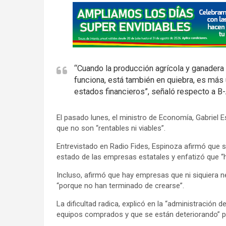
A
d
v
e
r
“Cuando la producción agrícola y ganadera 
t
funciona, está también en quiebra, es más 
i
estados financieros”, señaló respecto a B-
s
e
El pasado lunes, el ministro de Economía, Gabriel 
m
que no son “rentables ni viables”.
e
Entrevistado en Radio Fides, Espinoza afirmó que su
n
estado de las empresas estatales y enfatizó que “
t
Incluso, afirmó que hay empresas que ni siquiera n
:
“porque no han terminado de crearse”.
La dificultad radica, explicó en la “administración
equipos comprados y que se están deteriorando” por