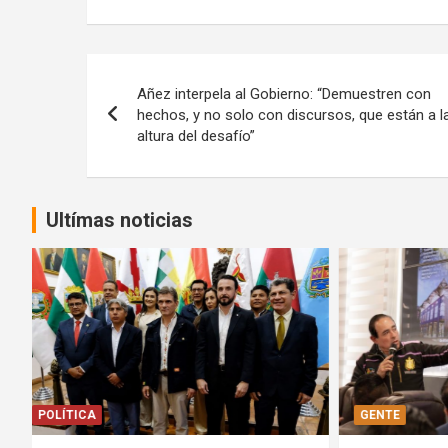
Navegación
Añez interpela al Gobierno: “Demuestren con
de
hechos, y no solo con discursos, que están a l
altura del desafío”
entradas
Ultímas noticias
GENTE
DEPORTES