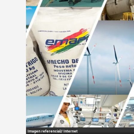
n
t
:
Imagen referencial// Internet