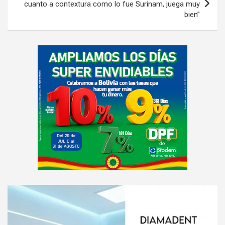
cuanto a contextura como lo fue Surinam, juega muy
bien”
A
d
v
e
r
t
i
s
e
m
e
A
n
d
t
v
: