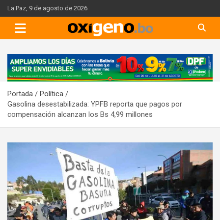
Skip
La Paz, 9 de agosto de 2026
to
content
A
d
v
Portada
Política
e
Gasolina desestabilizada: YPFB reporta que pagos por
r
compensación alcanzan los Bs 4,99 millones
t
i
s
e
m
e
n
t