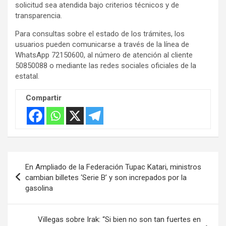
solicitud sea atendida bajo criterios técnicos y de
t
transparencia.
i
Para consultas sobre el estado de los trámites, los
s
usuarios pueden comunicarse a través de la línea de
e
WhatsApp 72150600, al número de atención al cliente
m
50850088 o mediante las redes sociales oficiales de la
e
estatal.
n
Compartir
t
:
Navegación
En Ampliado de la Federación Tupac Katari, ministros
de
cambian billetes ‘Serie B’ y son increpados por la
gasolina
entradas
Villegas sobre Irak: “Si bien no son tan fuertes en