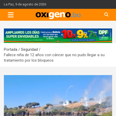
Skip
La Paz, 9 de agosto de 2026
to
content
A
d
v
Portada
Seguridad
e
Fallece niña de 12 años con cáncer que no pudo llegar a su
r
tratamiento por los bloqueos
t
i
s
e
m
e
n
t