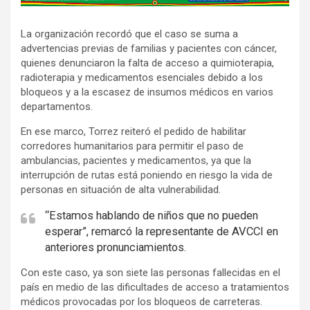
d
v
La organización recordó que el caso se suma a
e
advertencias previas de familias y pacientes con cáncer,
r
quienes denunciaron la falta de acceso a quimioterapia,
t
radioterapia y medicamentos esenciales debido a los
i
bloqueos y a la escasez de insumos médicos en varios
s
departamentos.
e
En ese marco, Torrez reiteró el pedido de habilitar
m
corredores humanitarios para permitir el paso de
e
ambulancias, pacientes y medicamentos, ya que la
interrupción de rutas está poniendo en riesgo la vida de
n
personas en situación de alta vulnerabilidad.
t
:
“Estamos hablando de niños que no pueden
esperar”, remarcó la representante de AVCCI en
anteriores pronunciamientos.
Con este caso, ya son siete las personas fallecidas en el
país en medio de las dificultades de acceso a tratamientos
médicos provocadas por los bloqueos de carreteras.