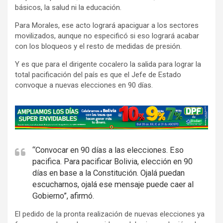
básicos, la salud ni la educación.
Para Morales, ese acto logrará apaciguar a los sectores
movilizados, aunque no especificó si eso logrará acabar
con los bloqueos y el resto de medidas de presión.
Y es que para el dirigente cocalero la salida para lograr la
total pacificación del país es que el Jefe de Estado
convoque a nuevas elecciones en 90 días.
A
d
v
e
“Convocar en 90 días a las elecciones. Eso
pacifica. Para pacificar Bolivia, elección en 90
r
días en base a la Constitución. Ojalá puedan
t
escucharnos, ojalá ese mensaje puede caer al
i
Gobierno”, afirmó.
s
El pedido de la pronta realización de nuevas elecciones ya
e