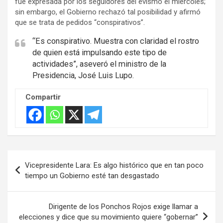
fue expresada por los seguidores del evismo el miércoles;
m
sin embargo, el Gobierno rechazó tal posibilidad y afirmó
e
que se trata de pedidos “conspirativos”.
n
“Es conspirativo. Muestra con claridad el rostro
t
de quien está impulsando este tipo de
:
actividades”, aseveró el ministro de la
Presidencia, José Luis Lupo.
Compartir
Navegación
Vicepresidente Lara: Es algo histórico que en tan poco
de
tiempo un Gobierno esté tan desgastado
entradas
Dirigente de los Ponchos Rojos exige llamar a
elecciones y dice que su movimiento quiere “gobernar”