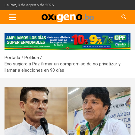
Skip
La Paz, 9 de agosto de 2026
to
content
A
d
v
Portada
Política
e
Evo sugiere a Paz firmar un compromiso de no privatizar y
r
llamar a elecciones en 90 días
t
i
s
e
m
e
n
t