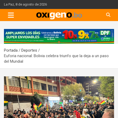
Skip
La Paz, 8 de agosto de 2026
to
content
A
d
v
Portada
Deportes
e
Euforia nacional: Bolivia celebra triunfo que la deja a un paso
r
del Mundial
t
i
s
e
m
e
n
t