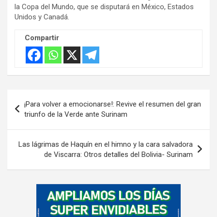
e
la Copa del Mundo, que se disputará en México, Estados
m
Unidos y Canadá.
e
Compartir
n
t
:
Navegación
¡Para volver a emocionarse!: Revive el resumen del gran
de
triunfo de la Verde ante Surinam
entradas
Las lágrimas de Haquín en el himno y la cara salvadora
de Viscarra: Otros detalles del Bolivia- Surinam
A
d
v