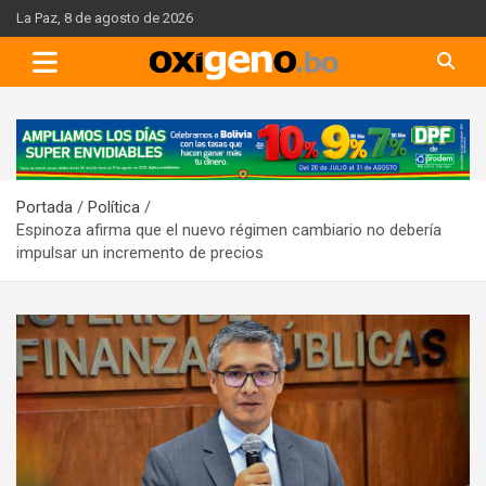
Skip
La Paz, 8 de agosto de 2026
to
content
A
d
v
Portada
Política
e
Espinoza afirma que el nuevo régimen cambiario no debería
r
impulsar un incremento de precios
t
i
s
e
m
e
n
t