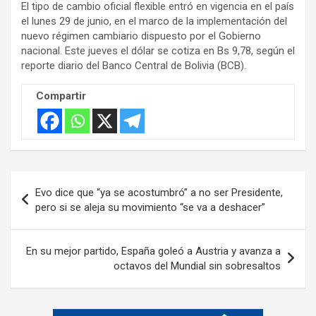
El tipo de cambio oficial flexible entró en vigencia en el país
e
el lunes 29 de junio, en el marco de la implementación del
r
nuevo régimen cambiario dispuesto por el Gobierno
t
nacional. Este jueves el dólar se cotiza en Bs 9,78, según el
i
reporte diario del Banco Central de Bolivia (BCB).
s
Compartir
e
m
e
n
t
Navegación
Evo dice que “ya se acostumbró” a no ser Presidente,
:
de
pero si se aleja su movimiento “se va a deshacer”
entradas
En su mejor partido, España goleó a Austria y avanza a
octavos del Mundial sin sobresaltos