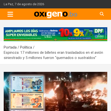
Skip
La Paz, 7 de agosto de 2026
to
content
A
d
v
Portada
Política
e
Espinoza: 17 millones de billetes eran trasladados en el avión
r
siniestrado y 5 millones fueron “quemados o sustraídos”
t
i
s
e
m
e
n
t