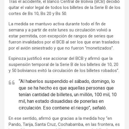
Tras el accidente, el Banco Central de Bolivia (BCB) decidió
e
quitar el valor legal de todos los billetes de la Serie B de los
r
cortes de Bs 10, Bs 20 y Bs 50.
t
La medida se mantuvo activa durante todo el fin de
i
semana y a partir de este lunes su circulación volvió a
s
estar permitida, con excepción de rangos de series que
e
fueron invalidados por el BCB al ser los que eran traslados
m
por el avión siniestrado y que no fueron “monetizados”.
e
Espinoza justificó ese accionar del BCB y afirmó que la
n
suspensión temporal de la Serie B de los billetes de 10, 20
t
y 50 bolivianos evitó la circulación de los billetes robados”.
:
“Al haberlos suspendido el sábado, domingo, lo
que se ha hecho es que aquellas personas que
tenían cantidad de billetes, un millón, 100 mil, 10
mil, han estado disuadidas de ponerlas en
circulación. Eso contiene el riesgo”, señaló.
En ese sentido, afirmó que gracias a la medida hoy “en
Pando, Tarija, Santa Cruz, Cochabamba, en las frontera, es