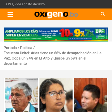
Skip
La Paz, 7 de agosto de 2026
to
content
A
d
v
Portada
Política
e
Encuesta Unitel: Arias tiene un 66% de desaprobación en La
r
Paz, Copa un 94% en El Alto y Quispe un 69% en el
t
departamento
i
s
e
m
e
n
t