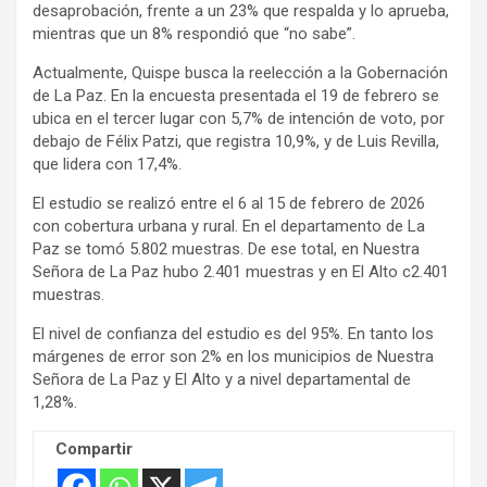
desaprobación, frente a un 23% que respalda y lo aprueba,
t
mientras que un 8% respondió que “no sabe”.
i
Actualmente, Quispe busca la reelección a la Gobernación
s
de La Paz. En la encuesta presentada el 19 de febrero se
e
ubica en el tercer lugar con 5,7% de intención de voto, por
m
debajo de Félix Patzi, que registra 10,9%, y de Luis Revilla,
e
que lidera con 17,4%.
n
El estudio se realizó entre el 6 al 15 de febrero de 2026
t
con cobertura urbana y rural. En el departamento de La
:
Paz se tomó 5.802 muestras. De ese total, en Nuestra
Señora de La Paz hubo 2.401 muestras y en El Alto c2.401
muestras.
El nivel de confianza del estudio es del 95%. En tanto los
márgenes de error son 2% en los municipios de Nuestra
Señora de La Paz y El Alto y a nivel departamental de
1,28%.
Compartir