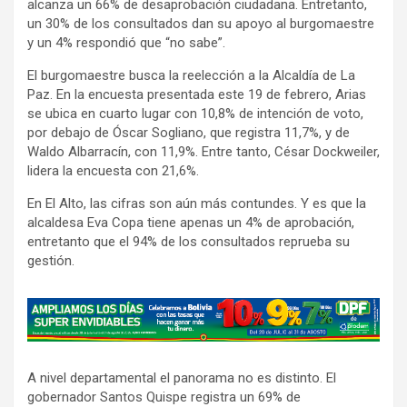
alcanza un 66% de desaprobación ciudadana. Entretanto,
un 30% de los consultados dan su apoyo al burgomaestre
y un 4% respondió que “no sabe”.
El burgomaestre busca la reelección a la Alcaldía de La
Paz. En la encuesta presentada este 19 de febrero, Arias
se ubica en cuarto lugar con 10,8% de intención de voto,
por debajo de Óscar Sogliano, que registra 11,7%, y de
Waldo Albarracín, con 11,9%. Entre tanto, César Dockweiler,
lidera la encuesta con 21,6%.
En El Alto, las cifras son aún más contundes. Y es que la
alcaldesa Eva Copa tiene apenas un 4% de aprobación,
entretanto que el 94% de los consultados reprueba su
gestión.
A
d
v
A nivel departamental el panorama no es distinto. El
e
gobernador Santos Quispe registra un 69% de
r