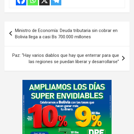
Navegación
Ministro de Economía: Deuda tributaria sin cobrar en
de
Bolivia llega a casi Bs 700.000 millones
entradas
Paz: “Hay varios diablos que hay que enterrar para que
las regiones se puedan liberar y desarrollarse”
A
d
v
e
r
t
i