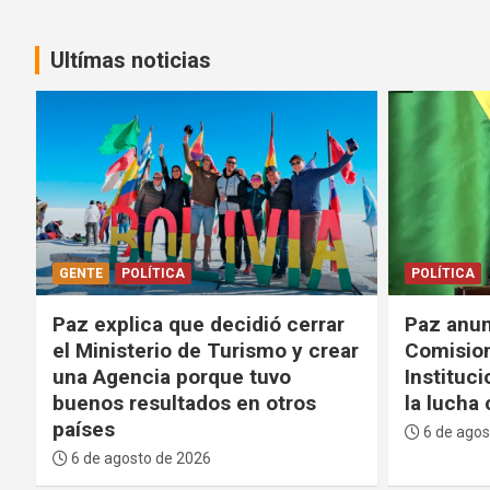
Ultímas noticias
POLÍTICA
POLÍTICA
Paz anuncia que creará un “Alto
Lara a Pa
r
Comisionado para la Integridad
de agost
Institucional y la Justicia” para
decir la
la lucha contra la corrupción
errores”
6 de agosto de 2026
6 de agos