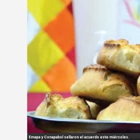
n
t
:
Emapa y Conapabol sellaron el acuerdo este miércoles.