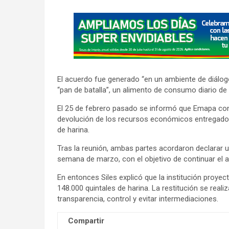
A
d
v
e
r
El acuerdo fue generado “en un ambiente de diálogo 
t
“pan de batalla”, un alimento de consumo diario de la
i
El 25 de febrero pasado se informó que Emapa conv
s
devolución de los recursos económicos entregados
e
de harina.
m
Tras la reunión, ambas partes acordaron declarar 
e
semana de marzo, con el objetivo de continuar el an
n
En entonces Siles explicó que la institución proye
t
148.000 quintales de harina. La restitución se reali
:
transparencia, control y evitar intermediaciones.
Compartir