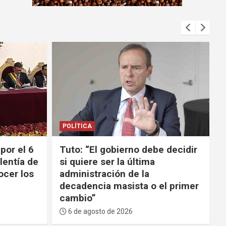
m
e
n
t
:
POLÍTICA
 decidir
Evo: El Gobierno ha decidido
entregar las decisiones
económicas al FMI y la lucha
l primer
contra el narcotráfico a la DEA
6 de agosto de 2026