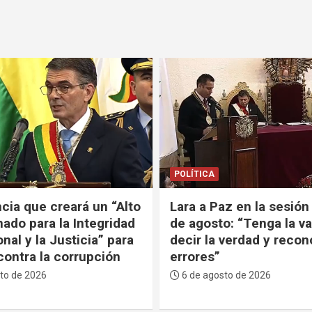
POLÍTICA
z en la sesión por el 6
Tuto: “El gobierno debe
o: “Tenga la valentía de
si quiere ser la última
 verdad y reconocer los
administración de la
decadencia masista o e
cambio”
to de 2026
6 de agosto de 2026