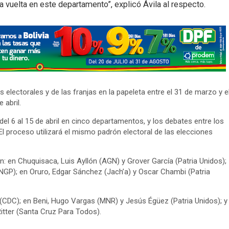
vuelta en este departamento”, explicó Ávila al respecto.
 electorales y de las franjas en la papeleta entre el 31 de marzo y e
 abril.
del 6 al 15 de abril en cinco departamentos, y los debates entre los
l proceso utilizará el mismo padrón electoral de las elecciones
n: en Chuquisaca, Luis Ayllón (AGN) y Grover García (Patria Unidos);
 (NGP); en Oruro, Edgar Sánchez (Jach’a) y Oscar Chambi (Patria
o (CDC); en Beni, Hugo Vargas (MNR) y Jesús Égüez (Patria Unidos); y
itter (Santa Cruz Para Todos).