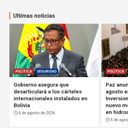
Ultímas noticias
POLÍTICA
POLÍTICA
Paz anuncia que el 11 de
Paz agra
agosto enviará la Ley de
“madurez
Inversiones a la ALP y promete
crisis” d
nuevo modelo de gobernanza
bloqueo
en hidrocarburos
6 de agos
6 de agosto de 2026