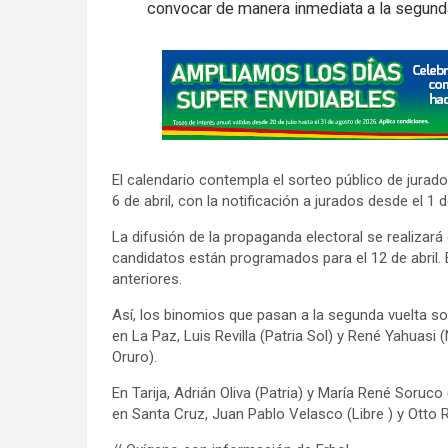
convocar de manera inmediata a la segunda 
A
d
v
e
r
El calendario contempla el sorteo público de jurados
t
6 de abril, con la notificación a jurados desde el 1 de
i
La difusión de la propaganda electoral se realizará 
s
candidatos están programados para el 12 de abril. E
e
anteriores.
m
Así, los binomios que pasan a la segunda vuelta so
e
en La Paz, Luis Revilla (Patria Sol) y René Yahuasi
n
Oruro).
t
En Tarija, Adrián Oliva (Patria) y María René Soruc
:
en Santa Cruz, Juan Pablo Velasco (Libre ) y Otto R