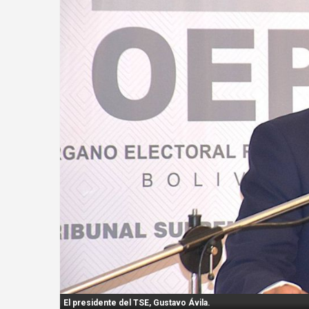
n
t
:
El presidente del TSE, Gustavo Ávila.