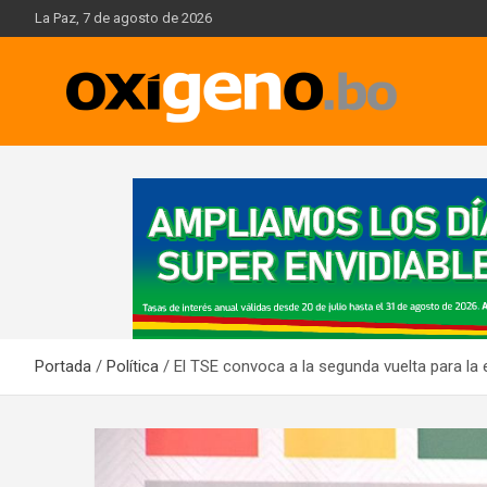
Skip
La Paz, 7 de agosto de 2026
to
content
Oxígeno Digital
A
d
v
e
r
t
i
Portada
Política
El TSE convoca a la segunda vuelta para la
s
e
m
e