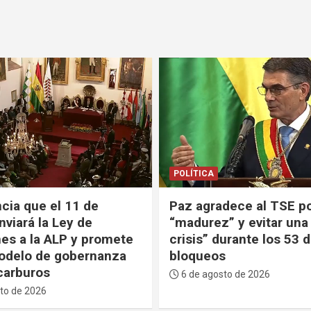
GENTE
POLÍTICA
dece al TSE por su
Paz explica que decidi
” y evitar una “mayor
el Ministerio de Turism
urante los 53 días de
una Agencia porque tu
s
buenos resultados en o
países
to de 2026
6 de agosto de 2026