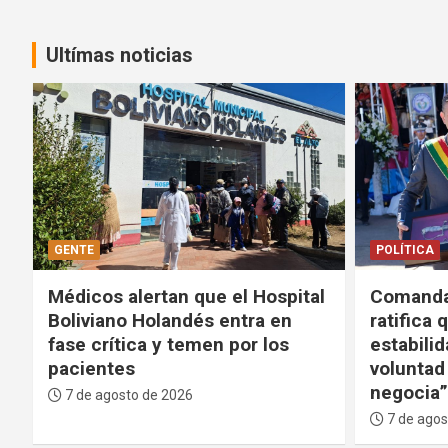
Ultímas noticias
POLÍTICA
POLÍTICA
l
Comandante de las FFAA
Tras ola 
ratifica que defenderá la
Gobierno
estabilidad del Gobierno: “La
participa
voluntad del pueblo no se
las Amér
negocia”
carteles
7 de agosto de 2026
7 de agos