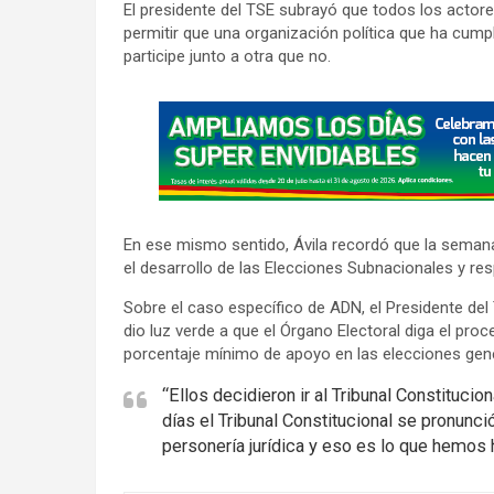
El presidente del TSE subrayó que todos los actore
permitir que una organización política que ha cumpli
participe junto a otra que no.
A
d
v
e
r
En ese mismo sentido, Ávila recordó que la semana
t
el desarrollo de las Elecciones Subnacionales y resp
i
Sobre el caso específico de ADN, el Presidente de
s
dio luz verde a que el Órgano Electoral diga el proc
e
porcentaje mínimo de apoyo en las elecciones gene
m
“Ellos decidieron ir al Tribunal Constituci
e
días el Tribunal Constitucional se pronun
n
personería jurídica y eso es lo que hemos 
t
: