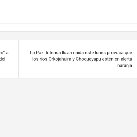
ar” a
La Paz: Intensa lluvia caída este lunes provoca que
del
los ríos Orkojahuira y Choqueyapu estén en alerta
naranja