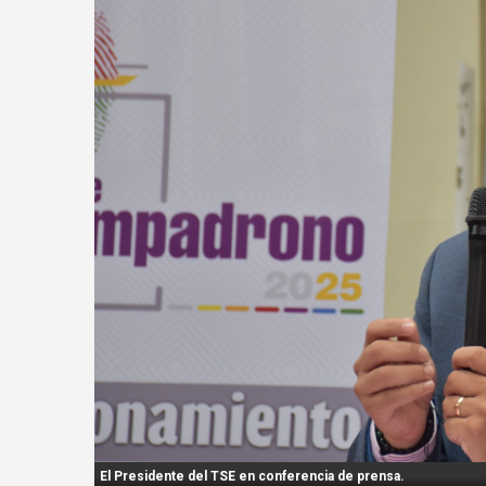
n
t
:
El Presidente del TSE en conferencia de prensa.