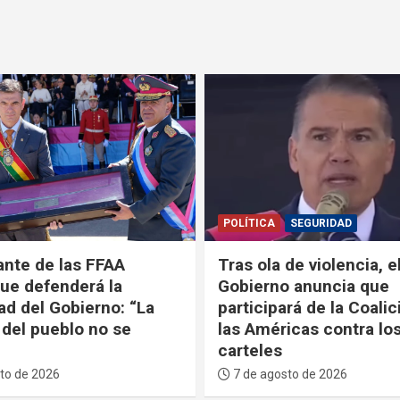
SEGURIDAD
POLÍTICA
SEGURIDAD
de violencia, el
Gobierno asegura que
 anuncia que
desarticulará a los cárt
rá de la Coalición de
internacionales instal
icas contra los
Bolivia
6 de agosto de 2026
to de 2026