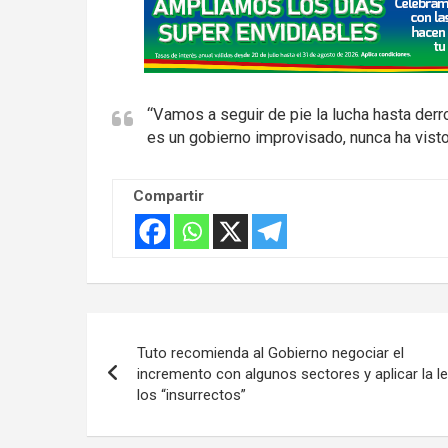
d
v
e
r
“Vamos a seguir de pie la lucha hasta derr
t
es un gobierno improvisado, nunca ha visto
i
s
Compartir
e
m
e
n
t
Navegación
:
Tuto recomienda al Gobierno negociar el
de
incremento con algunos sectores y aplicar la le
los “insurrectos”
entradas