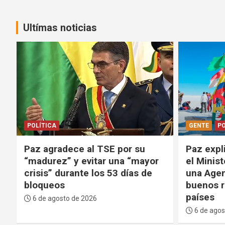
Ultímas noticias
GENTE
POLÍTICA
POLÍTICA
Paz explica que decidió cerrar
Paz anun
el Ministerio de Turismo y crear
Comision
una Agencia porque tuvo
Instituci
buenos resultados en otros
la lucha 
países
6 de agos
6 de agosto de 2026