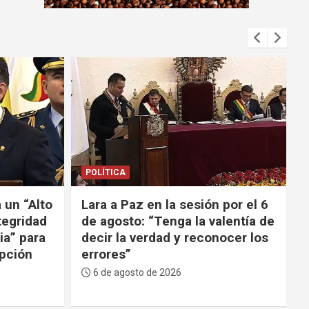
m
e
n
t
:
POLÍTICA
por el 6
Tuto: “El gobierno debe decidir
lentía de
si quiere ser la última
ocer los
administración de la
decadencia masista o el primer
cambio”
6 de agosto de 2026