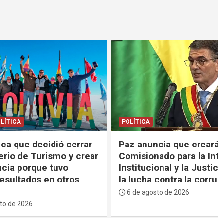
POLÍTICA
cia que creará un “Alto
Lara a Paz en la sesión 
ado para la Integridad
de agosto: “Tenga la va
onal y la Justicia” para
decir la verdad y recon
contra la corrupción
errores”
to de 2026
6 de agosto de 2026