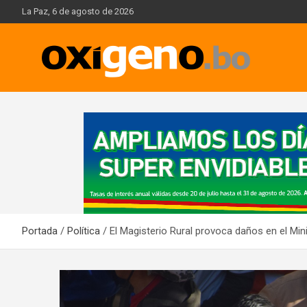
Skip
La Paz, 6 de agosto de 2026
to
content
Oxígeno Digital
A
d
v
e
r
t
i
Portada
Política
El Magisterio Rural provoca daños en el Min
s
e
m
e