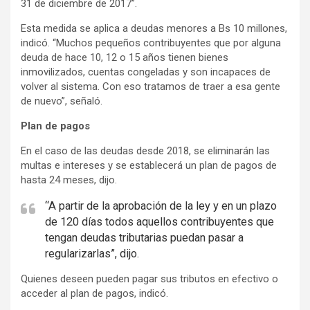
31 de diciembre de 2017”.
t
Esta medida se aplica a deudas menores a Bs 10 millones,
i
indicó. “Muchos pequeños contribuyentes que por alguna
s
deuda de hace 10, 12 o 15 años tienen bienes
e
inmovilizados, cuentas congeladas y son incapaces de
m
volver al sistema. Con eso tratamos de traer a esa gente
e
de nuevo”, señaló.
n
Plan de pagos
t
En el caso de las deudas desde 2018, se eliminarán las
:
multas e intereses y se establecerá un plan de pagos de
hasta 24 meses, dijo.
“A partir de la aprobación de la ley y en un plazo
de 120 días todos aquellos contribuyentes que
tengan deudas tributarias puedan pasar a
regularizarlas”, dijo.
Quienes deseen pueden pagar sus tributos en efectivo o
acceder al plan de pagos, indicó.