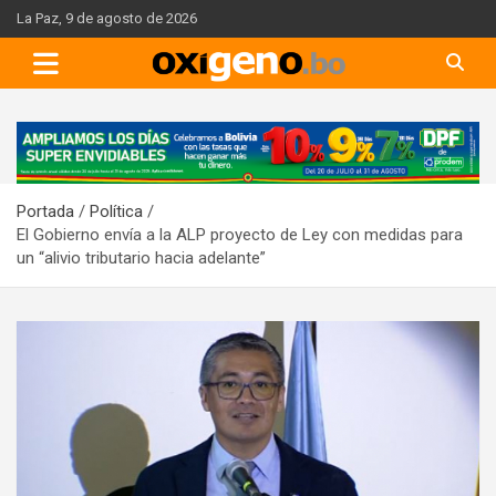
Skip
La Paz, 9 de agosto de 2026
to
content
A
d
v
Portada
Política
e
El Gobierno envía a la ALP proyecto de Ley con medidas para
r
un “alivio tributario hacia adelante”
t
i
s
e
m
e
n
t