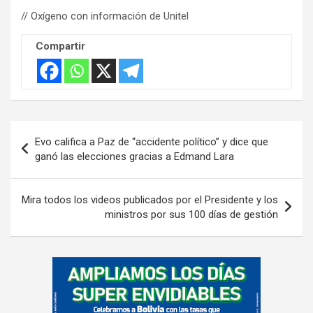
// Oxígeno con información de Unitel
Compartir
Navegación
Evo califica a Paz de “accidente político” y dice que
de
ganó las elecciones gracias a Edmand Lara
entradas
Mira todos los videos publicados por el Presidente y los
ministros por sus 100 días de gestión
A
d
v