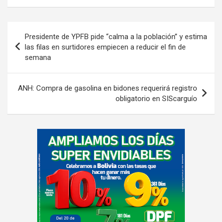
e
n
Navegación
t
Presidente de YPFB pide “calma a la población” y estima
de
:
las filas en surtidores empiecen a reducir el fin de
semana
entradas
ANH: Compra de gasolina en bidones requerirá registro
obligatorio en SIScarguío
A
d
v
e
r
t
i