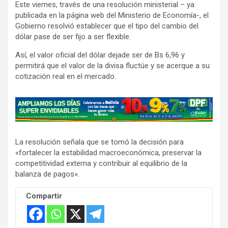
Este viernes, través de una resolución ministerial – ya
publicada en la página web del Ministerio de Economía-, el
Gobierno resolvió establecer que el tipo del cambio del
dólar pase de ser fijo a ser flexible.
Así, el valor oficial del dólar dejade ser de Bs 6,96 y
permitirá que el valor de la divisa fluctúe y se acerque a su
cotización real en el mercado.
A
d
v
La resolución señala que se tomó la decisión para
e
«fortalecer la estabilidad macroeconómica, preservar la
r
competitividad externa y contribuir al equilibrio de la
t
balanza de pagos».
i
s
Compartir
e
m