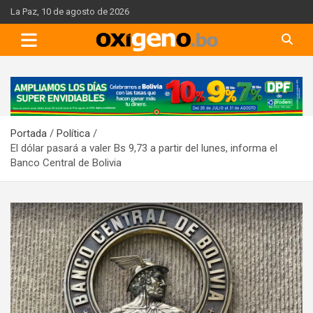
Skip
La Paz, 10 de agosto de 2026
to
content
A
d
v
Portada
Política
e
El dólar pasará a valer Bs 9,73 a partir del lunes, informa el
r
Banco Central de Bolivia
t
i
s
e
m
e
n
t