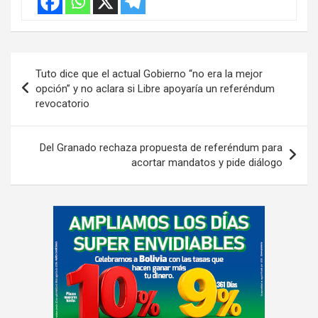
Navegación
Tuto dice que el actual Gobierno “no era la mejor
de
opción” y no aclara si Libre apoyaría un referéndum
revocatorio
entradas
Del Granado rechaza propuesta de referéndum para
acortar mandatos y pide diálogo
A
d
v
e
r
t