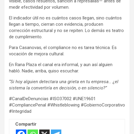
visible, casos resueltos, sanción a represalias— antes de
medir efectividad por volumen.
El indicador útil no es cuántos casos llegan, sino cuántos
llegan a tiempo, cierran con evidencia, producen
corrección estructural y no se repiten. Lo demás es teatro
de cumplimiento.
Para Casanovas, el compliance no es tarea técnica. Es
vocación de mejora cultural.
En Rana Plaza el canal era informal, y aun así alguien
habló. Nadie, arriba, quiso escuchar.
“Si hoy alguien detectara una grieta en tu empresa… ¿el
sistema la convertiría en decisión, o en silencio?”
#CanalDeDenuncias #ISO37002 #UNE19601
#CompliancePenal #Whistleblowing #GobiernoCorporativo
#Integridad
Compartir