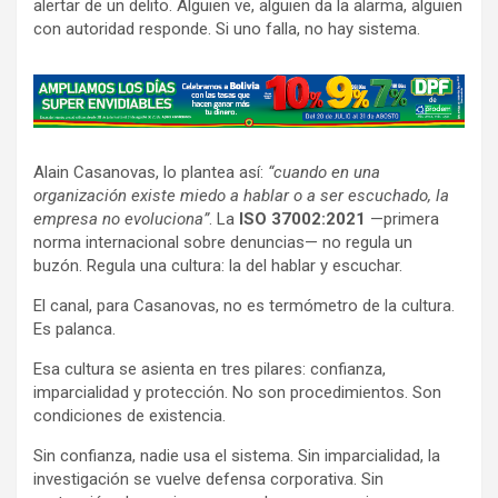
alertar de un delito. Alguien ve, alguien da la alarma, alguien
con autoridad responde. Si uno falla, no hay sistema.
A
d
v
Alain Casanovas, lo plantea así:
“cuando en una
e
organización existe miedo a hablar o a ser escuchado, la
r
empresa no evoluciona”
. La
ISO 37002:2021
—primera
t
norma internacional sobre denuncias— no regula un
i
buzón. Regula una cultura: la del hablar y escuchar.
s
El canal, para Casanovas, no es termómetro de la cultura.
e
Es palanca.
m
Esa cultura se asienta en tres pilares: confianza,
e
imparcialidad y protección. No son procedimientos. Son
n
condiciones de existencia.
t
Sin confianza, nadie usa el sistema. Sin imparcialidad, la
:
investigación se vuelve defensa corporativa. Sin