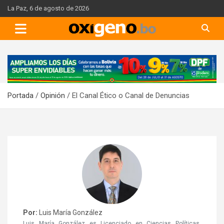
Skip
La Paz, 6 de agosto de 2026
to
content
A
d
v
Portada
Opinión
El Canal Ético o Canal de Denuncias
e
r
t
i
s
e
m
e
n
Por:
Luis María González
t
Luis María González es Licenciado en Ciencias Políticas,