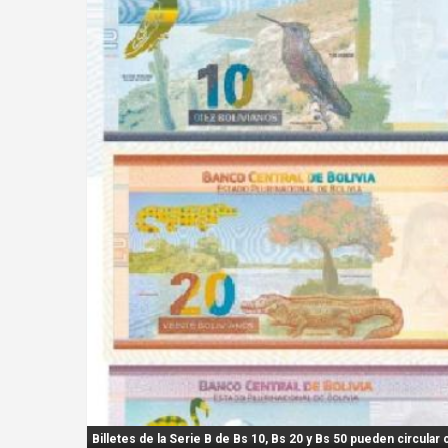
n
t
:
Billetes de la Serie B de Bs 10, Bs 20 y Bs 50 pueden circular