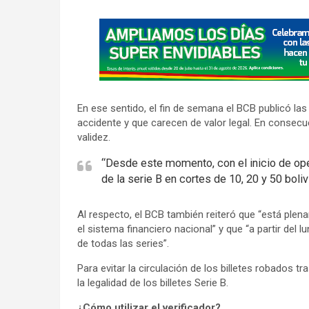
A
d
v
e
r
En ese sentido, el fin de semana el BCB publicó las l
t
accidente y que carecen de valor legal. En consecue
i
validez.
s
“Desde este momento, con el inicio de oper
e
de la serie B en cortes de 10, 20 y 50 boliv
m
e
Al respecto, el BCB también reiteró que “está plena
n
el sistema financiero nacional” y que “a partir del 
t
de todas las series”.
:
Para evitar la circulación de los billetes robados tra
la legalidad de los billetes Serie B.
¿Cómo utilizar el verificador?