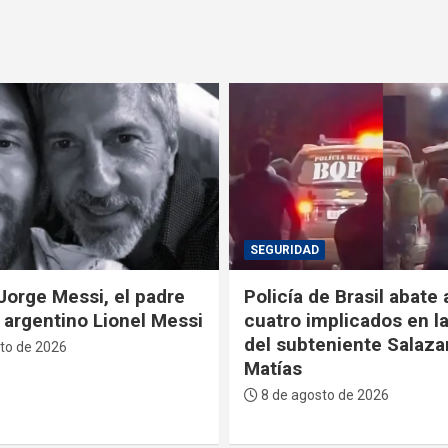
POLÍTICA
e Brasil abate a tiros a
La Primera Dama recib
mplicados en la muerte
Sucre reconocimiento
eniente Salazar en San
descendiente de José 
Serrano
to de 2026
7 de agosto de 2026