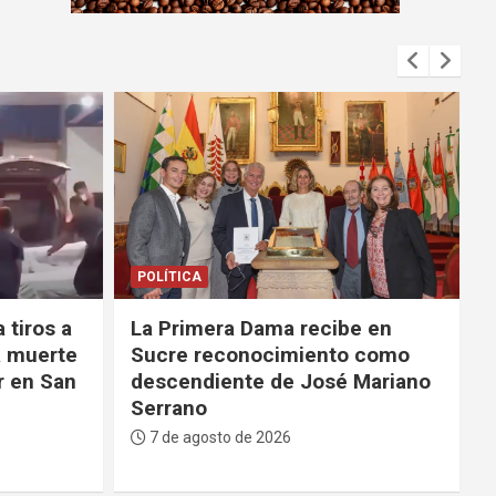
m
e
n
t
:
DEPORTES
e en
La FBF da su respaldo a
 como
Infantino tras su fallido
Mariano
proyecto para privatizar el
Mundial
7 de agosto de 2026