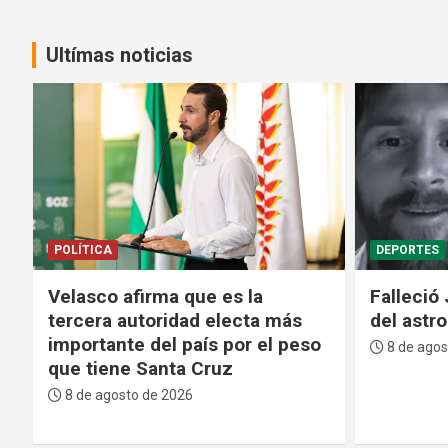
Ultímas noticias
DEPORTES
SEGURIDAD
Falleció Jorge Messi, el padre
Policía d
del astro argentino Lionel Messi
cuatro i
del subt
8 de agosto de 2026
Matías
8 de agos