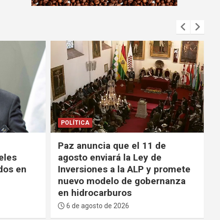
m
e
n
t
:
POLÍTICA
de
Paz agradece al TSE por su
e
“madurez” y evitar una “mayor
 promete
crisis” durante los 53 días de
rnanza
bloqueos
6 de agosto de 2026