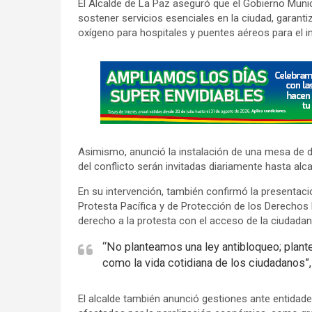
El Alcalde de La Paz aseguró que el Gobierno Munici
sostener servicios esenciales en la ciudad, garant
oxígeno para hospitales y puentes aéreos para el i
A
d
v
e
r
Asimismo, anunció la instalación de una mesa de d
t
del conflicto serán invitadas diariamente hasta al
i
En su intervención, también confirmó la presentac
s
Protesta Pacífica y de Protección de los Derechos F
e
derecho a la protesta con el acceso de la ciudadanía 
m
“No planteamos una ley antibloqueo; plant
e
como la vida cotidiana de los ciudadanos”,
n
t
El alcalde también anunció gestiones ante entidades
: