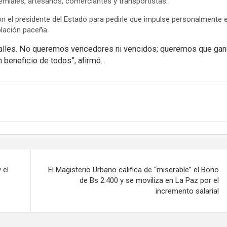
miales, artesanos, comerciantes y transportistas.
on el presidente del Estado para pedirle que impulse personalmente e
lación paceña.
 calles. No queremos vencedores ni vencidos; queremos que ga
n beneficio de todos”, afirmó.
 el
El Magisterio Urbano califica de “miserable” el Bono
de Bs 2.400 y se moviliza en La Paz por el
incremento salarial