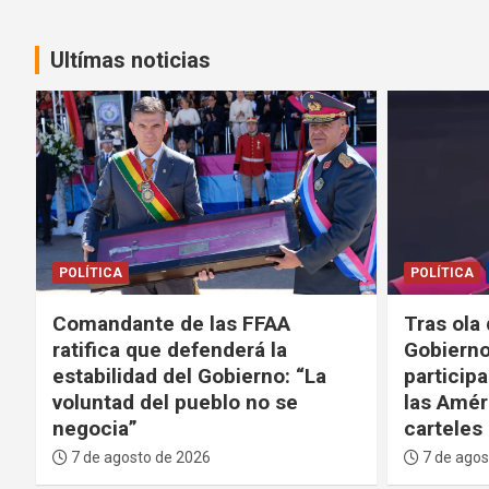
Ultímas noticias
POLÍTICA
SEGURIDAD
POLÍTICA
Tras ola de violencia, el
Gobierno
Gobierno anuncia que
desarticu
participará de la Coalición de
internac
las Américas contra los
Bolivia
carteles
6 de agos
7 de agosto de 2026