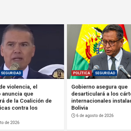
SEGURIDAD
POLÍTICA
 asegura que
Paz anuncia que el 11 
lará a los cárteles
agosto enviará la Ley d
ionales instalados en
Inversiones a la ALP y
nuevo modelo de gobe
en hidrocarburos
to de 2026
6 de agosto de 2026