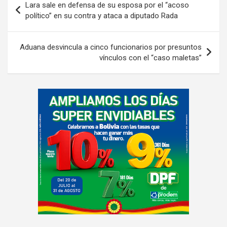
Lara sale en defensa de su esposa por el “acoso
de
político” en su contra y ataca a diputado Rada
entradas
Aduana desvincula a cinco funcionarios por presuntos
vínculos con el “caso maletas”
A
d
v
e
r
t
i
s
e
m
e