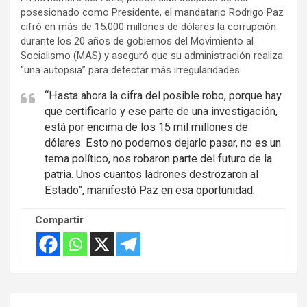
e
posesionado como Presidente, el mandatario Rodrigo Paz
r
cifró en más de 15.000 millones de dólares la corrupción
t
durante los 20 años de gobiernos del Movimiento al
i
Socialismo (MAS) y aseguró que su administración realiza
s
“una autopsia” para detectar más irregularidades.
e
“Hasta ahora la cifra del posible robo, porque hay
m
que certificarlo y ese parte de una investigación,
e
está por encima de los 15 mil millones de
n
dólares. Esto no podemos dejarlo pasar, no es un
tema político, nos robaron parte del futuro de la
t
patria. Unos cuantos ladrones destrozaron al
:
Estado”, manifestó Paz en esa oportunidad.
Compartir
Navegación