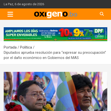
Skip
La Paz, 6 de agosto de 2026
to
content
A
d
v
Portada
Política
e
Diputados aprueba resolución para “expresar su preocupación”
r
por el daño económico en Gobiernos del MAS
t
i
s
e
m
e
n
t