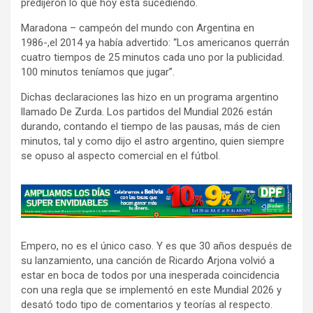
predijeron lo que hoy está sucediendo.
Maradona – campeón del mundo con Argentina en
1986-,el 2014 ya había advertido: “Los americanos querrán
cuatro tiempos de 25 minutos cada uno por la publicidad.
100 minutos teníamos que jugar”.
Dichas declaraciones las hizo en un programa argentino
llamado De Zurda. Los partidos del Mundial 2026 están
durando, contando el tiempo de las pausas, más de cien
minutos, tal y como dijo el astro argentino, quien siempre
se opuso al aspecto comercial en el fútbol.
A
d
v
Empero, no es el único caso. Y es que 30 años después de
e
su lanzamiento, una canción de Ricardo Arjona volvió a
r
estar en boca de todos por una inesperada coincidencia
t
con una regla que se implementó en este Mundial 2026 y
i
desató todo tipo de comentarios y teorías al respecto.