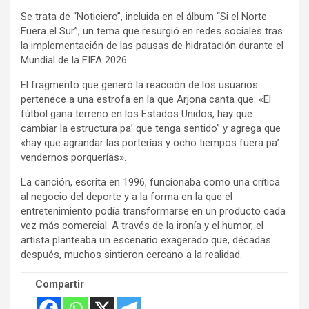
s
Se trata de “Noticiero”, incluida en el álbum “Si el Norte
e
Fuera el Sur”, un tema que resurgió en redes sociales tras
m
la implementación de las pausas de hidratación durante el
e
Mundial de la FIFA 2026.
n
El fragmento que generó la reacción de los usuarios
t
pertenece a una estrofa en la que Arjona canta que: «El
:
fútbol gana terreno en los Estados Unidos, hay que
cambiar la estructura pa’ que tenga sentido” y agrega que
«hay que agrandar las porterías y ocho tiempos fuera pa’
vendernos porquerías».
La canción, escrita en 1996, funcionaba como una crítica
al negocio del deporte y a la forma en la que el
entretenimiento podía transformarse en un producto cada
vez más comercial. A través de la ironía y el humor, el
artista planteaba un escenario exagerado que, décadas
después, muchos sintieron cercano a la realidad.
Compartir