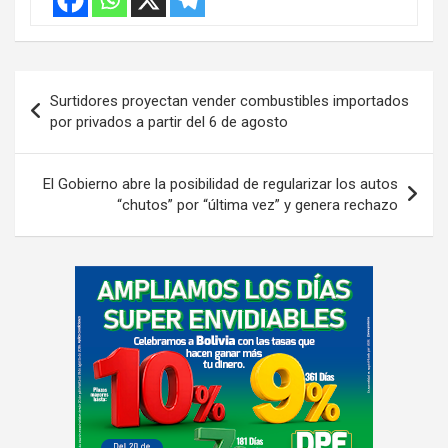
Navegación
Surtidores proyectan vender combustibles importados
de
por privados a partir del 6 de agosto
entradas
El Gobierno abre la posibilidad de regularizar los autos
“chutos” por “última vez” y genera rechazo
A
d
v
e
r
t
i